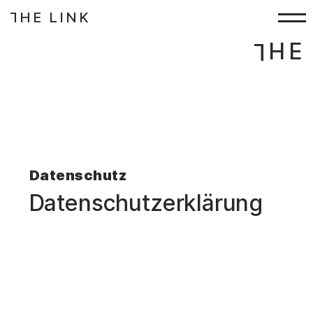
HE LINK
T
Zum Inhalt springen
–
Datenschutz
Datenschutzerklärung