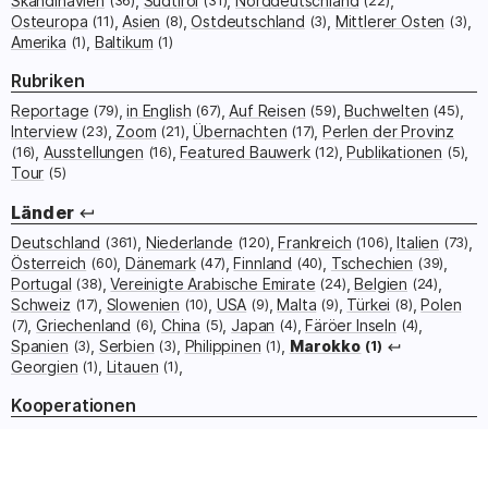
Skandinavien
Südtirol
Norddeutschland
Osteuropa
(11)
Asien
(8)
Ostdeutschland
(3)
Mittlerer Osten
(3)
Amerika
(1)
Baltikum
(1)
Rubriken
Reportage
(79)
in English
(67)
Auf Reisen
(59)
Buchwelten
(45)
Interview
(23)
Zoom
(21)
Übernachten
(17)
Perlen der Provinz
(16)
Ausstellungen
(16)
Featured Bauwerk
(12)
Publikationen
(5)
Tour
(5)
Länder
Deutschland
(361)
Niederlande
(120)
Frankreich
(106)
Italien
(73)
Österreich
(60)
Dänemark
(47)
Finnland
(40)
Tschechien
(39)
Portugal
(38)
Vereinigte Arabische Emirate
(24)
Belgien
(24)
Schweiz
(17)
Slowenien
(10)
USA
(9)
Malta
(9)
Türkei
(8)
Polen
(7)
Griechenland
(6)
China
(5)
Japan
(4)
Färöer Inseln
(4)
Spanien
(3)
Serbien
(3)
Philippinen
(1)
Marokko
(1)
Georgien
(1)
Litauen
(1)
Kooperationen
#RuhrKunstMuseen
(49)
Baukultur in BW
(47)
#urbanana
(39)
#brabantisopen
(36)
#RuhrBühnen
(27)
Hymer
(19)
Gesamtkunstwerke
(9)
Urlaubsarchitektur
(5)
Messen
(3)
Leben