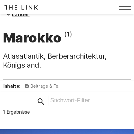
HE LINK
T
Zum Inhalt springen
(
)
Länder
Marokko
(1)
Atlasatlantik, Berberarchitektur,
Königsland.
Inhalte
:
Beiträge & Featured
Ergebnisse filtern
1 Ergebnisse