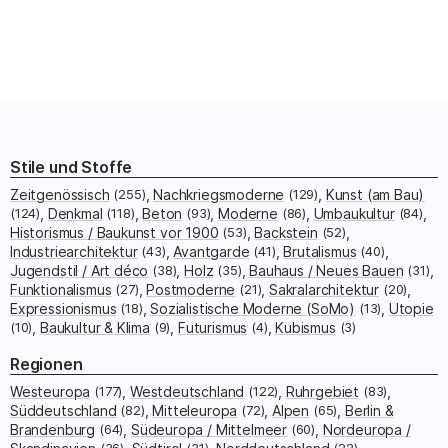
Stile und Stoffe
Zeitgenössisch
(255)
Nachkriegsmoderne
(129)
Kunst (am Bau)
(124)
Denkmal
(118)
Beton
(93)
Moderne
(86)
Umbaukultur
(84)
Historismus / Baukunst vor 1900
(53)
Backstein
(52)
Industriearchitektur
(43)
Avantgarde
(41)
Brutalismus
(40)
Jugendstil / Art déco
(38)
Holz
(35)
Bauhaus / Neues Bauen
(31)
Funktionalismus
(27)
Postmoderne
(21)
Sakralarchitektur
(20)
Expressionismus
(18)
Sozialistische Moderne (SoMo)
(13)
Utopie
(10)
Baukultur & Klima
(9)
Futurismus
(4)
Kubismus
(3)
Regionen
Westeuropa
(177)
Westdeutschland
(122)
Ruhrgebiet
(83)
Süddeutschland
(82)
Mitteleuropa
(72)
Alpen
(65)
Berlin &
Brandenburg
(64)
Südeuropa / Mittelmeer
(60)
Nordeuropa /
(36)
(31)
(22)