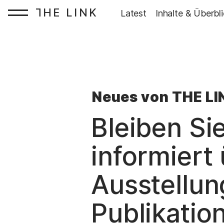
HE LINK
T
Startseite:
Latest
Inhalte & Überbl
Zum Inhalt springen
Neues von THE LI
Bleiben Si
informiert
Ausstellun
Publikatio