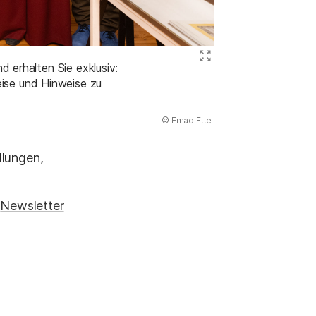
Bild ve
 erhalten Sie exklusiv:
eise und Hinweise zu
(Abbildung
© Emad Ette
)
llungen,
.
Newsletter