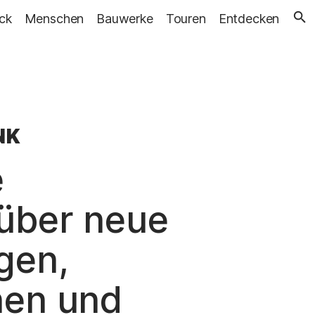
ick
Menschen
Bauwerke
Touren
Entdecken
–
NK
e
 über neue
gen,
nen und