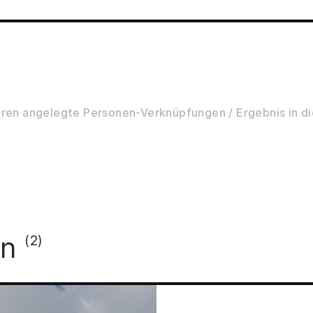
a] ; *1970
ren angelegte Personen-Verknüpfungen / Ergebnis in di
ln
(2)