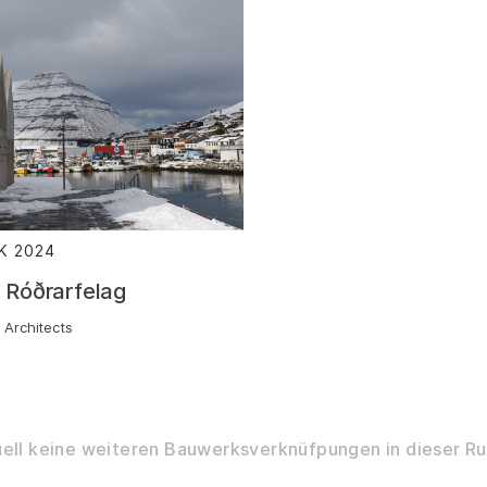
K
2024
:
r Róðrarfelag
 Architects
ell keine weiteren Bauwerksverknüfpungen in dieser Ru