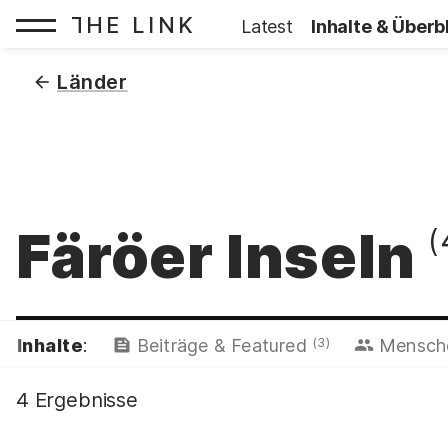
HE LINK
T
Startseite:
Latest
Inhalte & Überb
Zum Inhalt springen
(
)
Länder
Färöer Inseln
(
(3)
Inhalte
:
Beiträge & Featured
Mensc
4 Ergebnisse