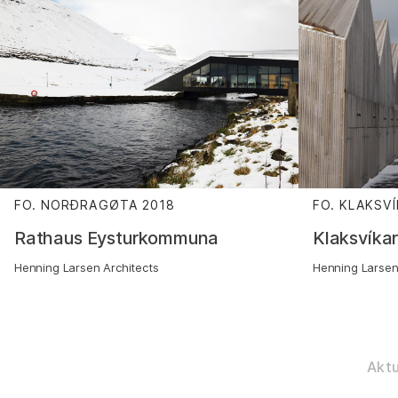
FO. NORÐRAGØTA
2018
:
FO. KLAKSVÍ
Rathaus Eysturkommuna
Klaksvíka
Henning Larsen Architects
Henning Larsen
Aktu