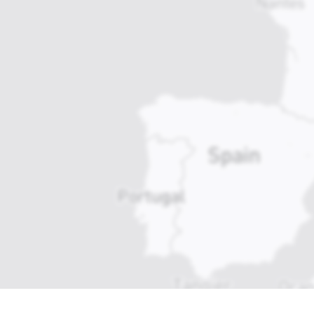
Interaktive Karte der Bauwerke
Färöer Inseln