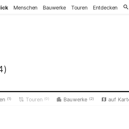
lick
Menschen
Bauwerke
Touren
Entdecken
4)
(1)
(0)
(2)
hen
Touren
Bauwerke
auf Kart