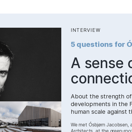
INTERVIEW
:
5 questions for 
–
A sense 
connecti
About the strength of
developments in the F
human scale against t
We met Ósbjørn Jacobsen, a
Architects, at the green-ro