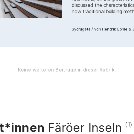
discussed the characteristi
how traditional building met
Sydrugøta
/
von
Hendrik Bohle
&
Keine weiteren Beiträge in dieser Rubrik.
t*innen
Färöer Inseln
(1)