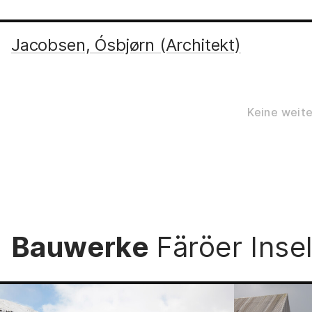
Jacobsen, Ósbjørn (Architekt)
Jacobsen, Ósbjørn (Architekt) [Sydrugøt
Keine weite
Bauwerke
Färöer Inse