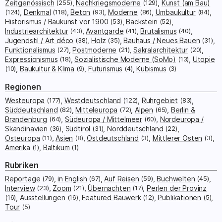
Zeitgenössisch
(255)
Nachkriegsmoderne
(129)
Kunst (am Bau)
(124)
Denkmal
(118)
Beton
(93)
Moderne
(86)
Umbaukultur
(84)
Historismus / Baukunst vor 1900
(53)
Backstein
(52)
Industriearchitektur
(43)
Avantgarde
(41)
Brutalismus
(40)
Jugendstil / Art déco
(38)
Holz
(35)
Bauhaus / Neues Bauen
(31)
Funktionalismus
(27)
Postmoderne
(21)
Sakralarchitektur
(20)
Expressionismus
(18)
Sozialistische Moderne (SoMo)
(13)
Utopie
(10)
Baukultur & Klima
(9)
Futurismus
(4)
Kubismus
(3)
Regionen
Westeuropa
(177)
Westdeutschland
(122)
Ruhrgebiet
(83)
Süddeutschland
(82)
Mitteleuropa
(72)
Alpen
(65)
Berlin &
Brandenburg
(64)
Südeuropa / Mittelmeer
(60)
Nordeuropa /
Skandinavien
(36)
Südtirol
(31)
Norddeutschland
(22)
Osteuropa
(11)
Asien
(8)
Ostdeutschland
(3)
Mittlerer Osten
(3)
Amerika
(1)
Baltikum
(1)
Rubriken
Reportage
(79)
in English
(67)
Auf Reisen
(59)
Buchwelten
(45)
Interview
(23)
Zoom
(21)
Übernachten
(17)
Perlen der Provinz
(16)
Ausstellungen
(16)
Featured Bauwerk
(12)
Publikationen
(5)
Tour
(5)