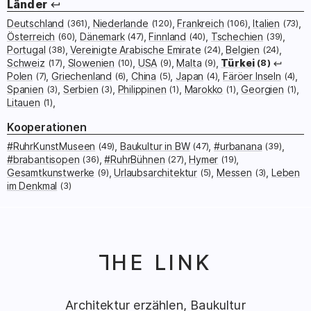
Länder
Deutschland
(361)
Niederlande
(120)
Frankreich
(106)
Italien
(73)
Österreich
(60)
Dänemark
(47)
Finnland
(40)
Tschechien
(39)
Portugal
(38)
Vereinigte Arabische Emirate
(24)
Belgien
(24)
Schweiz
(17)
Slowenien
(10)
USA
(9)
Malta
(9)
Türkei
(8)
Polen
(7)
Griechenland
(6)
China
(5)
Japan
(4)
Färöer Inseln
(4)
Spanien
(3)
Serbien
(3)
Philippinen
(1)
Marokko
(1)
Georgien
(1)
Litauen
(1)
Kooperationen
#RuhrKunstMuseen
(49)
Baukultur in BW
(47)
#urbanana
(39)
#brabantisopen
(36)
#RuhrBühnen
(27)
Hymer
(19)
Gesamtkunstwerke
(9)
Urlaubsarchitektur
(5)
Messen
(3)
Leben
im Denkmal
(3)
HE LINK
T
Architektur erzählen, Baukultur