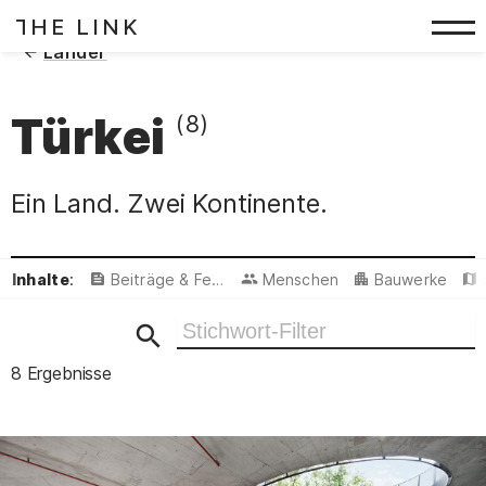
HE LINK
T
Zum Inhalt springen
(
)
Länder
Türkei
(8)
Ein Land. Zwei Kontinente.
Inhalte
:
Beiträge & Featured
Menschen
Bauwerke
Ergebnisse filtern
8 Ergebnisse