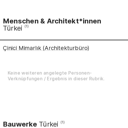
Menschen & Architekt*innen
Türkei
(1)
Çinici Mimarlık (Architekturbüro)
Çinici Mimarlık (Architekturbüro) [Istanbul] ; sei
Keine weiteren angelegte Personen-
Verknüpfungen / Ergebnis in dieser Rubrik.
Bauwerke
Türkei
(1)