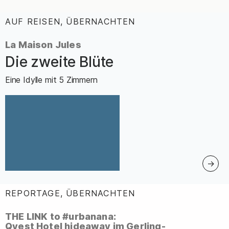
AUF REISEN, ÜBERNACHTEN
:
La Maison Jules
Die zweite Blüte
–
Eine Idylle mit 5 Zimmern
REPORTAGE, ÜBERNACHTEN
:
THE LINK to #urbanana:
Qvest Hotel hideaway im Gerling-