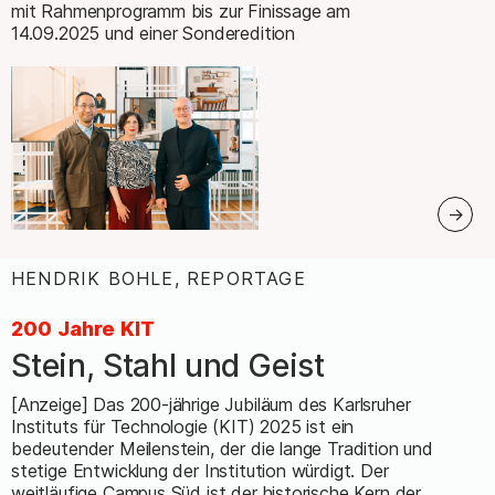
mit Rahmenprogramm bis zur Finissage am
14.09.2025 und einer Sonderedition
HENDRIK BOHLE, REPORTAGE
:
200 Jahre KIT
Stein, Stahl und Geist
–
[Anzeige] Das 200-jährige Jubiläum des Karlsruher
Instituts für Technologie (KIT) 2025 ist ein
bedeutender Meilenstein, der die lange Tradition und
stetige Entwicklung der Institution würdigt. Der
weitläufige Campus Süd ist der historische Kern der