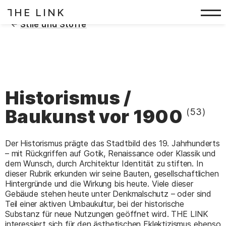
HE LINK
T
Zum Inhalt springen
(
)
Stile und Stoffe
Historismus /
Baukunst vor 1900
(53)
Der Historismus prägte das Stadtbild des 19. Jahrhunderts
– mit Rückgriffen auf Gotik, Renaissance oder Klassik und
dem Wunsch, durch Architektur Identität zu stiften. In
dieser Rubrik erkunden wir seine Bauten, gesellschaftlichen
Hintergründe und die Wirkung bis heute. Viele dieser
Gebäude stehen heute unter Denkmalschutz – oder sind
Teil einer aktiven Umbaukultur, bei der historische
Substanz für neue Nutzungen geöffnet wird. THE LINK
interessiert sich für den ästhetischen Eklektizismus ebenso