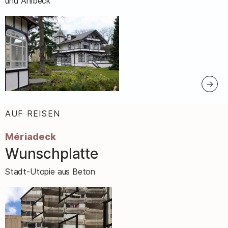
und Ahlbeck
AUF REISEN
:
Mériadeck
Wunschplatte
–
Stadt-Utopie aus Beton