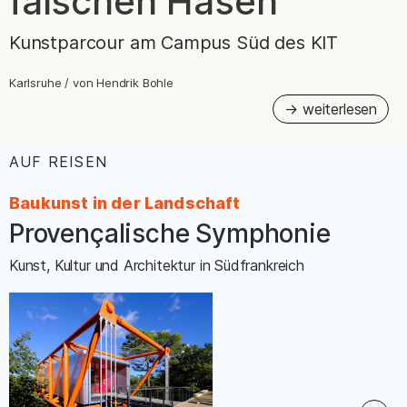
falschen Hasen
Kunstparcour am Campus Süd des KIT
Karlsruhe
/
von
Hendrik Bohle
AUF REISEN
:
Baukunst in der Landschaft
Provençalische Symphonie
–
Kunst, Kultur und Architektur in Südfrankreich