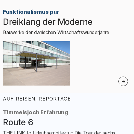
Funktionalismus pur
Dreiklang der Moderne
–
Bauwerke der dänischen Wirtschaftswunderjahre
AUF REISEN, REPORTAGE
:
Timmelsjoch Erfahrung
Route 6
–
THE LINK to Urlaubsarchitektur: Die Tour der sechs