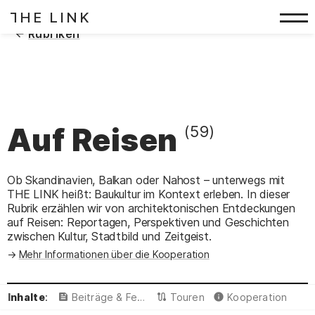
HE LINK
T
Zum Inhalt springen
(
)
Rubriken
Auf Reisen
(59)
Ob Skandinavien, Balkan oder Nahost – unterwegs mit
THE LINK heißt: Baukultur im Kontext erleben. In dieser
Rubrik erzählen wir von architektonischen Entdeckungen
auf Reisen: Reportagen, Perspektiven und Geschichten
zwischen Kultur, Stadtbild und Zeitgeist.
Mehr Informationen über die Kooperation
Inhalte
:
Beiträge & Featured
Touren
Kooperation