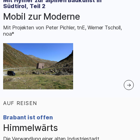
Mit Hymer zur alpinen Baukunst in
Südtirol, Teil 2
Mobil zur Moderne
–
Mit Projekten von Peter Pichler, tnE, Werner Tscholl,
noa*
AUF REISEN
:
Brabant ist offen
Himmelwärts
–
Die Verwandlung einer alten Industriestadt