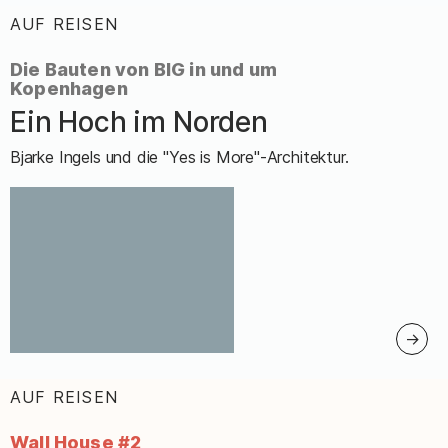
AUF REISEN
:
Die Bauten von BIG in und um
Kopenhagen
Ein Hoch im Norden
–
Bjarke Ingels und die "Yes is More"-Architektur.
AUF REISEN
:
Wall House #2