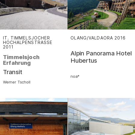
IT. TIMMELSJOCHER
OLANG/VALDAORA
2016
HOCHALPENSTRASSE
:
2011
:
Alpin Panorama Hotel
Timmelsjoch
Hubertus
Erfahrung
–
Transit
noa*
Werner Tscholl