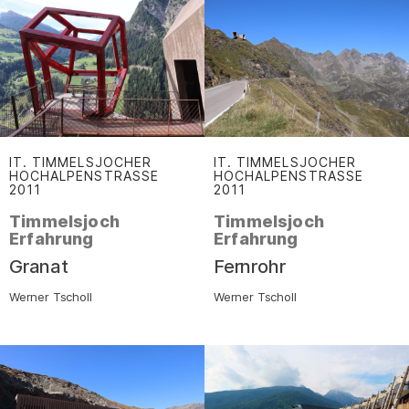
IT. TIMMELSJOCHER
IT. TIMMELSJOCHER
HOCHALPENSTRASSE
HOCHALPENSTRASSE
2011
:
2011
:
Timmelsjoch
Timmelsjoch
Erfahrung
Erfahrung
–
–
Granat
Fernrohr
Werner Tscholl
Werner Tscholl