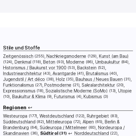
Interaktive Karte der Bauwerke
Südtirol
Stile und Stoffe
Zeitgenössisch
(255)
Nachkriegsmoderne
(129)
Kunst (am Bau)
(124)
Denkmal
(118)
Beton
(93)
Moderne
(86)
Umbaukultur
(84)
Historismus / Baukunst vor 1900
(53)
Backstein
(52)
Industriearchitektur
(43)
Avantgarde
(41)
Brutalismus
(40)
Jugendstil / Art déco
(38)
Holz
(35)
Bauhaus / Neues Bauen
(31)
Funktionalismus
(27)
Postmoderne
(21)
Sakralarchitektur
(20)
Expressionismus
(18)
Sozialistische Moderne (SoMo)
(13)
Utopie
(10)
Baukultur & Klima
(9)
Futurismus
(4)
Kubismus
(3)
Regionen
Westeuropa
(177)
Westdeutschland
(122)
Ruhrgebiet
(83)
Süddeutschland
(82)
Mitteleuropa
(72)
Alpen
(65)
Berlin &
Brandenburg
(64)
Südeuropa / Mittelmeer
(60)
Nordeuropa /
Skandinavien
(36)
Südtirol
(31)
Norddeutschland
(22)