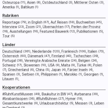
Osteuropa
(11)
Asien
(8)
Ostdeutschland
(3)
Mittlerer Osten
(3)
Amerika
(1)
Baltikum
(1)
Rubriken
Reportage
(79)
in English
(67)
Auf Reisen
(59)
Buchwelten
(45)
Interview
(23)
Zoom
(21)
Übernachten
(17)
Perlen der Provinz
(16)
Ausstellungen
(16)
Featured Bauwerk
(12)
Publikationen
(5)
Tour
(5)
Länder
Deutschland
(361)
Niederlande
(120)
Frankreich
(106)
Italien
(73)
Österreich
(60)
Dänemark
(47)
Finnland
(40)
Tschechien
(39)
Portugal
(38)
Vereinigte Arabische Emirate
(24)
Belgien
(24)
Schweiz
(17)
Slowenien
(10)
USA
(9)
Malta
(9)
Türkei
(8)
Polen
(7)
Griechenland
(6)
China
(5)
Japan
(4)
Färöer Inseln
(4)
Spanien
(3)
Serbien
(3)
Philippinen
(1)
Marokko
(1)
Georgien
(1)
Litauen
(1)
Kooperationen
#RuhrKunstMuseen
(49)
Baukultur in BW
(47)
#urbanana
(39)
#brabantisopen
(36)
#RuhrBühnen
(27)
Hymer
(19)
Gesamtkunstwerke
(9)
Urlaubsarchitektur
(5)
Messen
(3)
Leben
im Denkmal
(3)