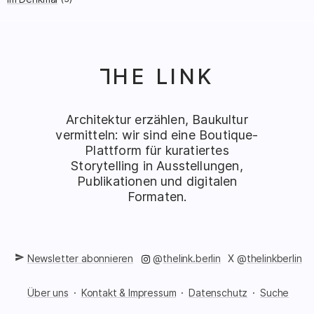
HE LINK
T
Architektur erzählen, Baukultur
vermitteln: wir sind eine Boutique-
Plattform für kuratiertes
Storytelling in Ausstellungen,
Publikationen und digitalen
Formaten.
auf Instagram
au
Newsletter abonnieren
@
thelink.berlin
X
@
thelinkberlin
Über uns
Kontakt & Impressum
Datenschutz
Suche