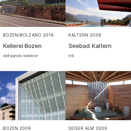
BOZEN/BOLZANO
2018
:
KALTERN
2006
:
Kellerei Bozen
Seebad Kaltern
dell‘agnolo kelderer
tnE
BOZEN
2009
:
SEISER ALM
2009
: