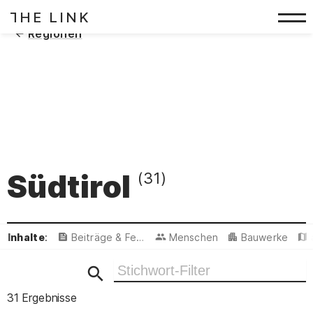
HE LINK
T
Zum Inhalt springen
(
)
Regionen
Südtirol
(31)
Inhalte
:
Beiträge & Featured
Menschen
Bauwerke
Ergebnisse filtern
31 Ergebnisse