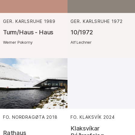
GER. KARLSRUHE
1989
:
GER. KARLSRUHE
1972
:
Turm/Haus - Haus
10/1972
Werner Pokorny
Alf Lechner
FO. NORÐRAGØTA
2018
FO. KLAKSVÍK
2024
:
:
Klaksvíkar
Rathaus