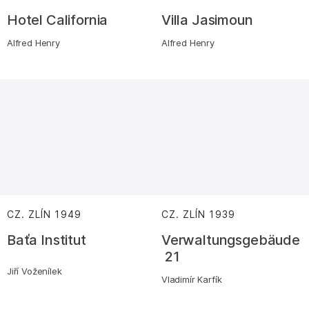
Hotel California
Villa Jasimoun
Alfred Henry
Alfred Henry
CZ. ZLÍN
1949
:
CZ. ZLÍN
1939
:
Baťa Institut
Verwaltungsgebäude
21
Jiří Voženílek
Vladimír Karfík