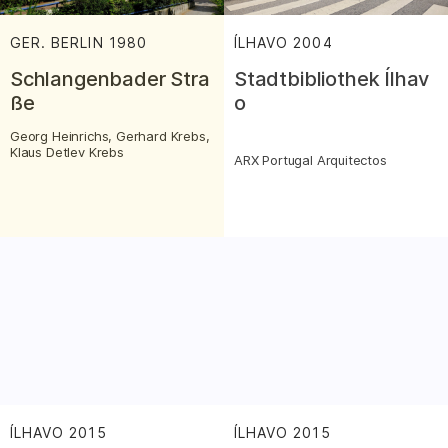
GER. BERLIN
1980
:
ÍLHAVO
2004
:
Schlangenbader Stra
Stadtbibliothek Ílhav
ße
o
Georg Heinrichs, Gerhard Krebs,
Klaus Detlev Krebs
ARX Portugal Arquitectos
ÍLHAVO
2015
:
ÍLHAVO
2015
: