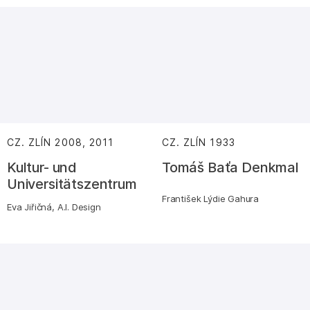
CZ. ZLÍN
2008, 2011
:
CZ. ZLÍN
1933
:
Kultur- und
Tomáš Baťa Denkmal
Universitätszentrum
František Lýdie Gahura
Eva Jiřičná, A.I. Design