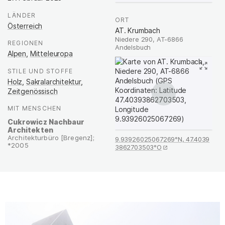
LÄNDER
:
ORT
:
Österreich
AT. Krumbach
Niedere 290, AT-6866
REGIONEN
:
Andelsbuch
Alpen
,
Mitteleuropa
STILE UND STOFFE
:
Holz
,
Sakralarchitektur
,
Zeitgenössisch
MIT MENSCHEN
:
Cukrowicz Nachbaur
Architekten
Architekturbüro [Bregenz];
9.93926025067269°N, 47.4039
*2005
3862703503°O