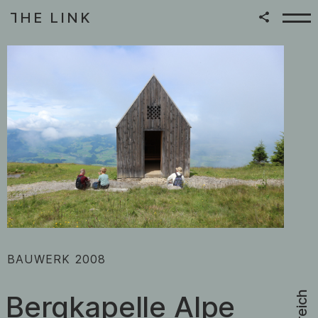
HE LINK
T
Zum Inhalt springen
|
:
BAUWERK
2008
Bergkapelle Alpe