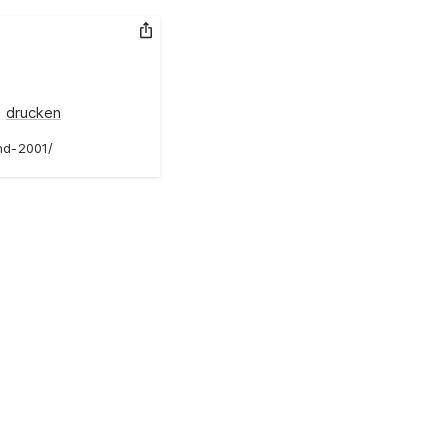
Link kopieren
drucken
ond-2001/