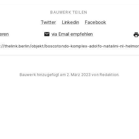
BAUWERK TEILEN
:
Auf Social Media teilen:
Twitter
Linkedin
Facebook
ieren
via Email empfehlen
://thelink.berlin/objekt/boscotondo-komplex-adolfo-natalini-nl-helm
Bauwerk hinzugefügt am
2. März 2023
von Redaktion.