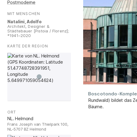
Postmoderne
MIT MENSCHEN
:
Natalini, Adolfo
Architekt, Designer &
Städtebauer [Pistoia / Florenz];
*1941–2020
KARTE DER REGION
:
Boscotondo-Komple
Rundwald) bildet das Z
Bäume.
ORT
:
NL. Helmond
Frans Joseph van Thielpark 100,
NL-5707 BZ Helmond