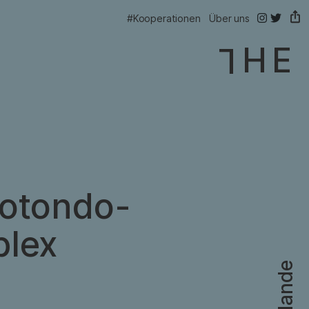
@thelink.be
@thelink
#Kooperationen
Über uns
otondo-
|
lex