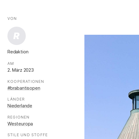
AUTOR*INNEN
Fakten
VON
:
R
Redaktion
.
AM
:
2. März 2023
KOOPERATIONEN
:
#brabantisopen
LÄNDER
:
Niederlande
REGIONEN
:
Westeuropa
STILE UND STOFFE
: