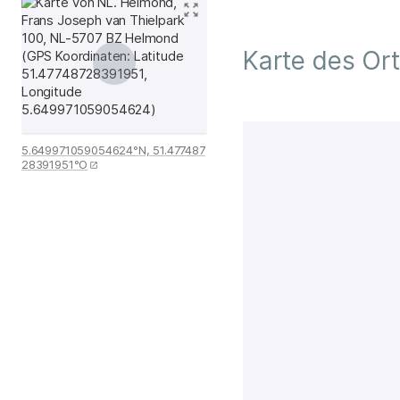
Karte des Or
5.649971059054624°N, 51.477487
28391951°O