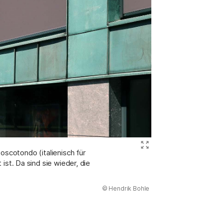
Bild ve
oscotondo (italienisch für
t. Da sind sie wieder, die
(Abbildung
© Hendrik Bohle
)