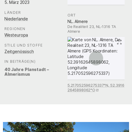
5. März 2023
LÄNDER
:
ORT
:
Niederlande
NL. Almere
De Realiteit 23, NL-1316 TA
REGIONEN
:
Almere
Westeuropa
STILE UND STOFFE
:
Zeitgenössisch
IN BEITRÄGE(N)
:
40 Jahre Planstadt –
Almerismus
5.217052596275337°N, 52.3916
2645898062°O