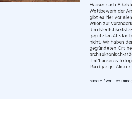
Häuser nach Edelst
Wettbewerb der Arc
gibt es hier vor all
Willen zur Veränder
den Niedlichkeitsfak
geputzten Altstädt
nicht. Wir haben de
gegründeten Ort be
architektonisch-st
Teil 1 unseres foto
Rundgangs: Almere-
Almere
/
von
Jan Dimo