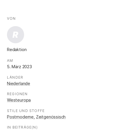
AUTOR*INNEN
Fakten
VON
:
R
Redaktion
.
AM
:
5. März 2023
LÄNDER
:
Niederlande
REGIONEN
:
Westeuropa
STILE UND STOFFE
:
Postmoderne
,
Zeitgenössisch
IN BEITRÄGE(N)
: