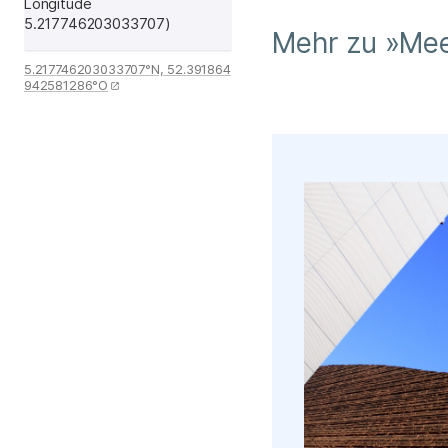
Mehr zu »Mee
5.217746203033707°N, 52.391864
942581286°O