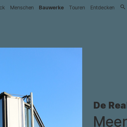
ick
Menschen
Bauwerke
Touren
Entdecken
De Real
Meer