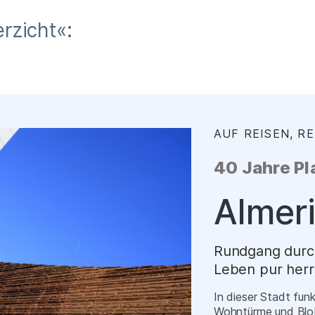
rzicht«:
AUF REISEN, R
40 Jahre Pl
–
Almer
Rundgang durch
Leben pur herr
In dieser Stadt funk
Wohntürme und Blob