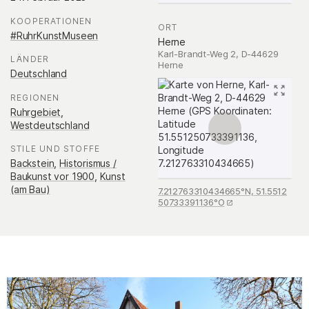
KOOPERATIONEN
:
ORT
:
#RuhrKunstMuseen
Herne
Karl-Brandt-Weg 2, D-44629
LÄNDER
:
Herne
Deutschland
REGIONEN
:
Ruhrgebiet
,
Westdeutschland
STILE UND STOFFE
:
Backstein
,
Historismus /
Baukunst vor 1900
,
Kunst
(am Bau)
7.212763310434665°N, 51.5512
50733391136°O