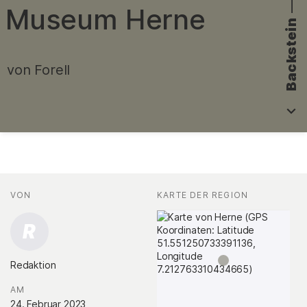
—
Museum Herne
Backstein
von Forell
Fakten
AUTOR*INNEN
VON
:
KARTE DER REGION
:
R
Redaktion
.
AM
:
24. Februar 2023