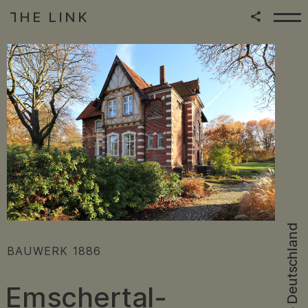
HE LINK
T
Zum Inhalt springen
|
Deutschland
:
BAUWERK
1886
Emschertal-