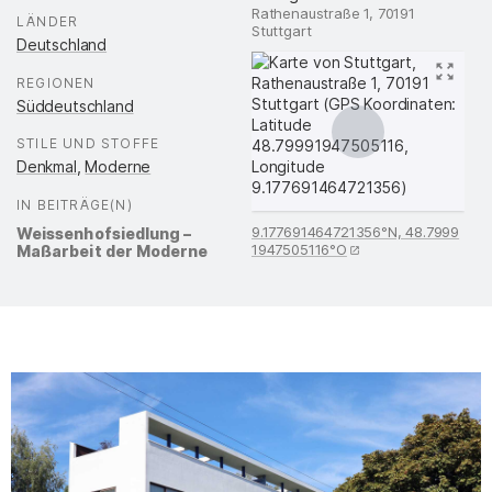
Rathenaustraße 1, 70191
LÄNDER
:
Stuttgart
Deutschland
REGIONEN
:
Süddeutschland
STILE UND STOFFE
:
Denkmal
,
Moderne
IN BEITRÄGE(N)
:
9.177691464721356°N, 48.7999
Weissenhofsiedlung –
1947505116°O
Maßarbeit der Moderne