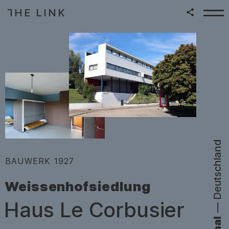
HE LINK
T
Zum Inhalt springen
|
Deutschland
:
BAUWERK
1927
Weissenhofsiedlung
–
Haus Le Corbusier
—