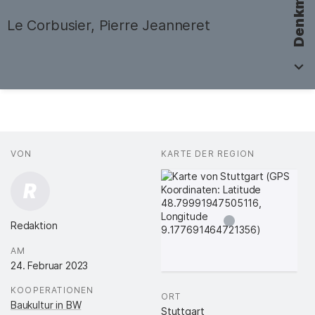
Denkmal
Le Corbusier, Pierre Jeanneret
Fakten
AUTOR*INNEN
VON
:
KARTE DER REGION
:
R
Redaktion
.
AM
:
24. Februar 2023
KOOPERATIONEN
:
ORT
:
Baukultur in BW
Stuttgart