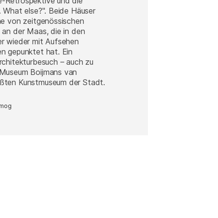
-Retrospektive und die
. What else?". Beide Häuser
he von zeitgenössischen
 an der Maas, die in den
er wieder mit Aufsehen
n gepunktet hat. Ein
rchitekturbesuch – auch zu
 Museum Boijmans van
ößten Kunstmuseum der Stadt.
imog