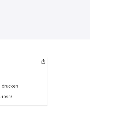
Link kopieren
drucken
m-1993/