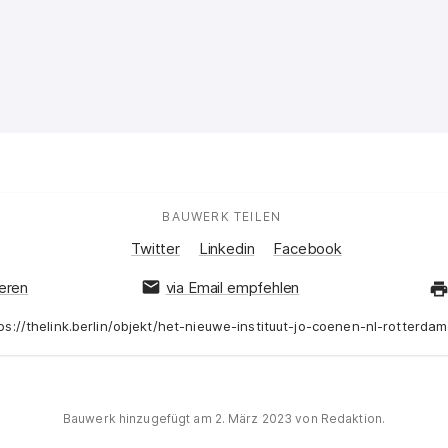
s Ortes
BAUWERK TEILEN
:
Auf Social Media teilen:
Twitter
Linkedin
Facebook
ieren
via Email empfehlen
ps://thelink.berlin/objekt/het-nieuwe-instituut-jo-coenen-nl-rotterda
Bauwerk hinzugefügt am
2. März 2023
von Redaktion.