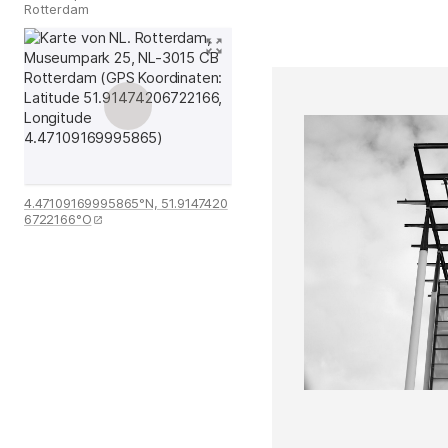
Rotterdam
4.47109169995865°N, 51.9147420
6722166°O