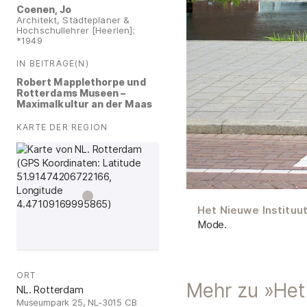
Coenen, Jo
Architekt, Städteplaner &
Hochschullehrer [Heerlen];
*1949
IN BEITRÄGE(N)
:
Robert Mapplethorpe und
Rotterdams Museen –
Maximalkultur an der Maas
KARTE DER REGION
:
Het Nieuwe Instituu
Mode.
ORT
:
Mehr zu »Het 
NL. Rotterdam
Museumpark 25, NL-3015 CB