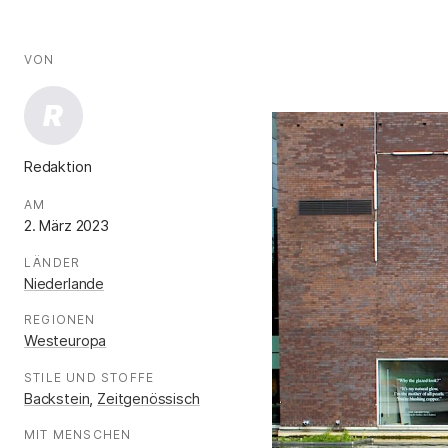
AUTOR*INNEN
Fakten
VON
:
R
Redaktion
.
AM
:
2. März 2023
LÄNDER
:
Niederlande
REGIONEN
:
Westeuropa
STILE UND STOFFE
:
Backstein
,
Zeitgenössisch
MIT MENSCHEN
: