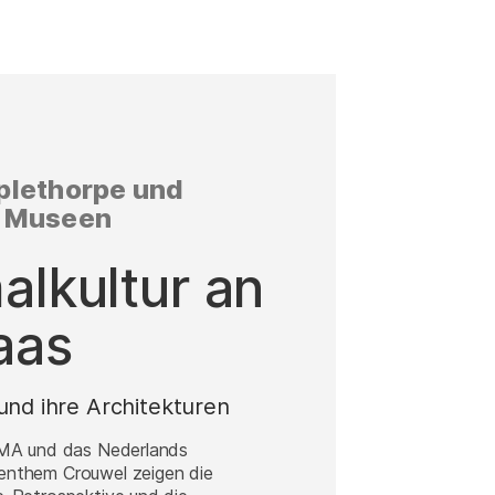
plethorpe und
s Museen
lkultur an
aas
und ihre Architekturen
OMA und das Nederlands
nthem Crouwel zeigen die