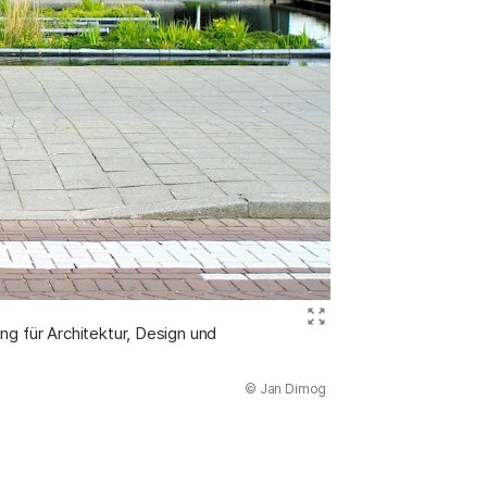
Bild ver
ng für Architektur, Design und
(Abbildung
© Jan Dimog
)