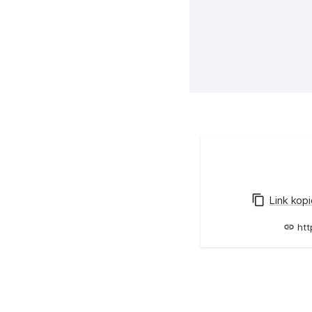
Interaktive Karte de
Link kop
htt