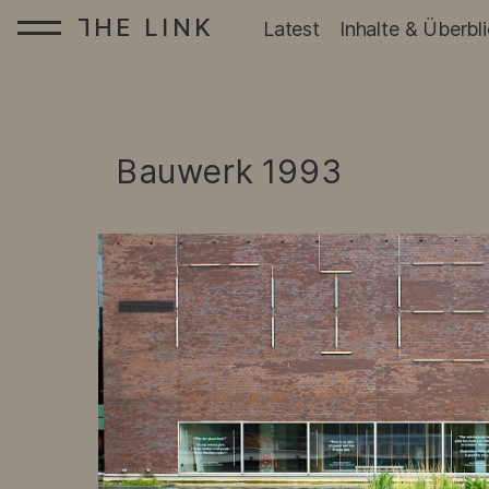
HE LINK
T
Startseite:
Latest
Inhalte & Überbl
Zum Inhalt springen
Bauwerk
1993
: