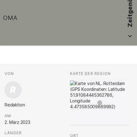
Zeitgenössisch
OMA
Fakten
AUTOR*INNEN
VON
:
KARTE DER REGION
:
R
Redaktion
.
AM
:
2. März 2023
LÄNDER
:
ORT
: