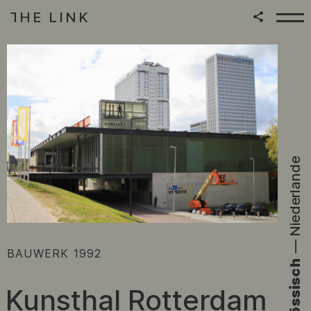
HE LINK
T
Zum Inhalt springen
|
Niederlande
—
:
BAUWERK
1992
Kunsthal Rotterdam