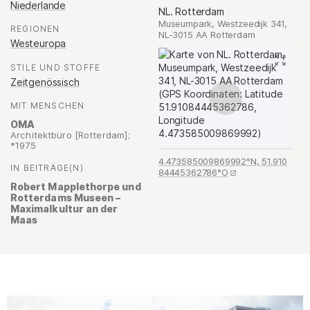
Niederlande
NL. Rotterdam
Museumpark, Westzeedijk 341,
REGIONEN
:
NL-3015 AA Rotterdam
Westeuropa
STILE UND STOFFE
:
Zeitgenössisch
MIT MENSCHEN
:
OMA
Architektbüro [Rotterdam];
*1975
4.473585009869992°N, 51.910
IN BEITRÄGE(N)
:
84445362786°O
Robert Mapplethorpe und
Rotterdams Museen –
Maximalkultur an der
Maas