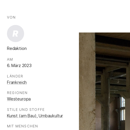
AUTOR*INNEN
Fakten
VON
:
R
Redaktion
.
AM
:
6. März 2023
LÄNDER
:
Frankreich
REGIONEN
:
Westeuropa
STILE UND STOFFE
:
Kunst (am Bau)
,
Umbaukultur
MIT MENSCHEN
: