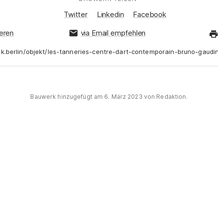
Auf Social Media teilen:
Twitter
Linkedin
Facebook
ieren
via Email empfehlen
ink.berlin/objekt/les-tanneries-centre-dart-contemporain-bruno-gaudin
Bauwerk hinzugefügt am
6. März 2023
von Redaktion.