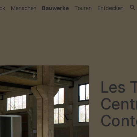
ick
Menschen
Bauwerke
Touren
Entdecken
Les 
Centr
Cont