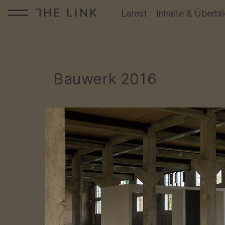
HE LINK
T
Startseite:
Latest
Inhalte & Überbl
Zum Inhalt springen
Bauwerk
2016
: