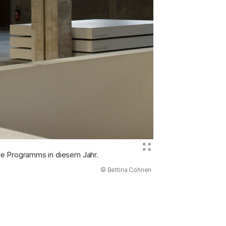
Bild ver
nce Programms in diesem Jahr.
(Abbildung
© Bettina Cohnen
)