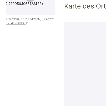
Karte des Or
2.7709564065123478°N, 47.96776
028412563°O