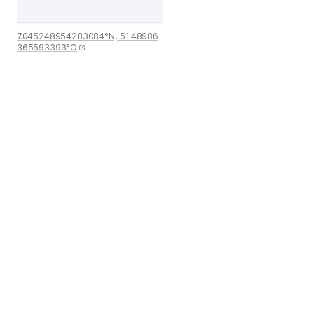
7.045248954283084°N, 51.48986
365593393°O