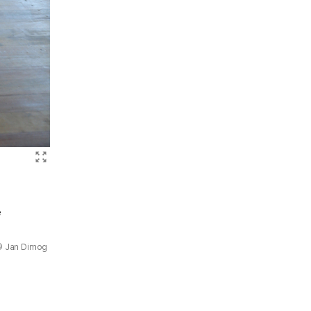
Bild vergrößern (PACT Zollverei
.
e
 Jan Dimog
)