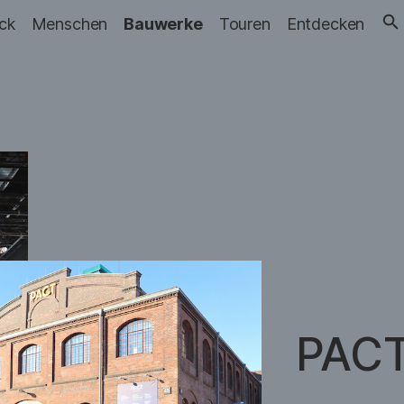
ick
Menschen
Bauwerke
Touren
Entdecken
PACT