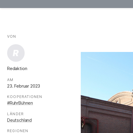
AUTOR*INNEN
Fakten
VON
:
R
Redaktion
.
AM
:
23. Februar 2023
KOOPERATIONEN
:
#RuhrBühnen
LÄNDER
:
Deutschland
REGIONEN
: