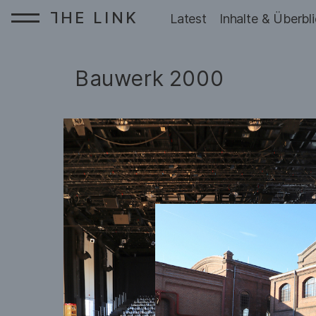
HE LINK
T
Startseite:
Latest
Inhalte & Überbl
Zum Inhalt springen
Bauwerk
2000
: