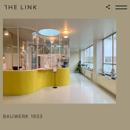
HE LINK
T
Zum Inhalt springen
:
BAUWERK
1933
|