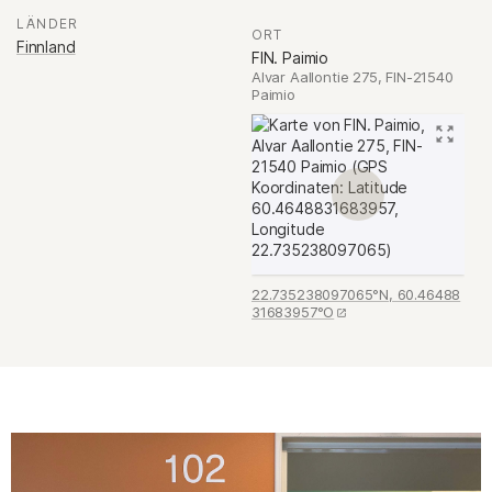
LÄNDER
:
ORT
:
Finnland
FIN. Paimio
Alvar Aallontie 275, FIN-21540
Paimio
22.735238097065°N, 60.46488
31683957°O