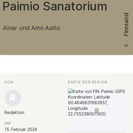
Paimio Sanatorium
Finnland
Alvar und Aino Aalto
Fakten
AUTOR*INNEN
VON
:
KARTE DER REGION
:
R
Redaktion
.
AM
:
15. Februar 2024