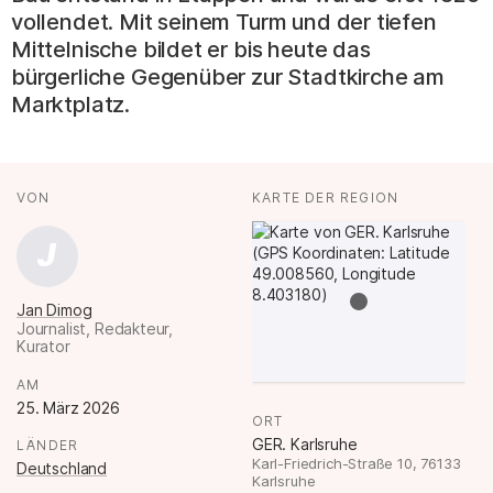
vollendet. Mit seinem Turm und der tiefen
Mittelnische bildet er bis heute das
bürgerliche Gegenüber zur Stadtkirche am
Marktplatz.
Fakten
AUTOR*INNEN
VON
:
KARTE DER REGION
:
J
Jan Dimog
Journalist, Redakteur,
Kurator
.
AM
:
25. März 2026
ORT
:
GER. Karlsruhe
LÄNDER
:
Karl-Friedrich-Straße 10, 76133
Deutschland
Karlsruhe