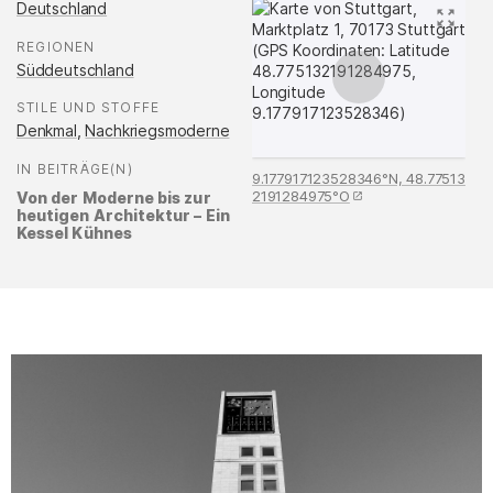
Deutschland
REGIONEN
:
Süddeutschland
STILE UND STOFFE
:
Denkmal
,
Nachkriegsmoderne
IN BEITRÄGE(N)
:
9.177917123528346°N, 48.77513
2191284975°O
Von der Moderne bis zur
heutigen Architektur – Ein
Kessel Kühnes