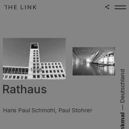
HE LINK
T
Zum Inhalt springen
|
:
BAUWERK
1956
Deutschland
Rathaus
—
Hans Paul Schmohl, Paul Stohrer
Denkmal