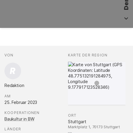
Fakten
AUTOR*INNEN
VON
:
KARTE DER REGION
:
R
Redaktion
.
AM
:
25. Februar 2023
KOOPERATIONEN
:
ORT
:
Baukultur in BW
Stuttgart
Marktplatz 1, 70173 Stuttgart
LÄNDER
: