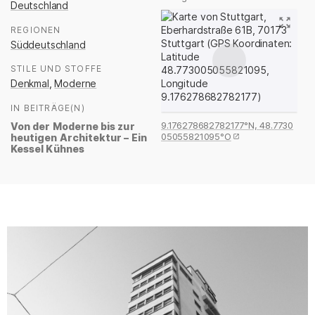
Deutschland
REGIONEN
:
Süddeutschland
STILE UND STOFFE
:
Denkmal
,
Moderne
IN BEITRÄGE(N)
:
9.176278682782177°N, 48.7730
Von der Moderne bis zur
05055821095°O
heutigen Architektur – Ein
Kessel Kühnes