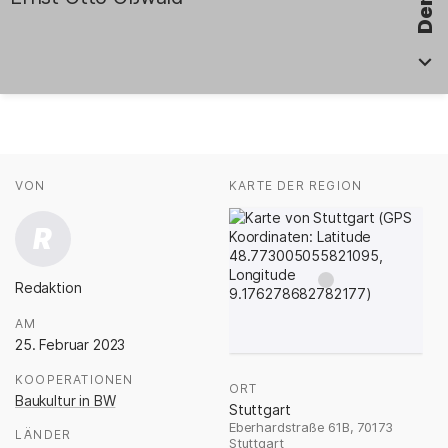
Fakten
AUTOR*INNEN
VON
:
KARTE DER REGION
:
R
Redaktion
.
AM
:
25. Februar 2023
KOOPERATIONEN
:
ORT
:
Baukultur in BW
Stuttgart
Eberhardstraße 61B, 70173
LÄNDER
:
Stuttgart