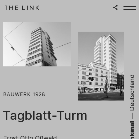
HE LINK
T
Zum Inhalt springen
|
Deutschland
:
BAUWERK
1928
Tagblatt-Turm
—
Denkmal
Ernst Otto Oßwald