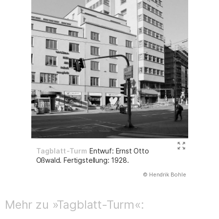
Tagblatt-Turm
Entwuf: Ernst Otto
Oßwald. Fertigstellung: 1928.
(Abbildung
© Hendrik Bohle
)
Mehr zu »Tagblatt-Turm«: