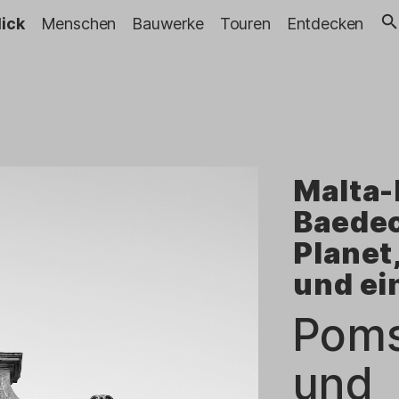
lick
Menschen
Bauwerke
Touren
Entdecken
Malta-
Baedec
Planet
und ei
Poms
und