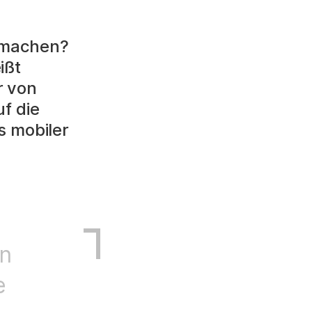
t machen?
ißt
r von
f die
s mobiler
en
e