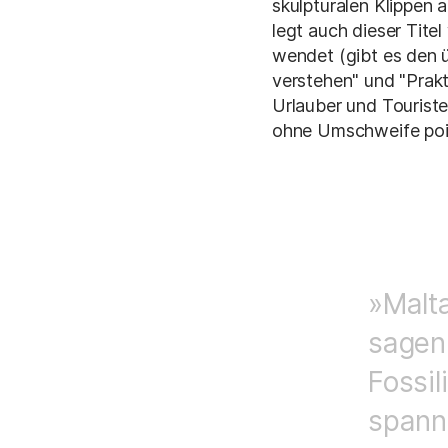
skulpturalen Klippen 
legt auch dieser Tite
wendet (gibt es den ü
verstehen" und "Prakt
Urlauber und Touristen
ohne Umschweife poin
»Malta
sagenh
Fossil
spann