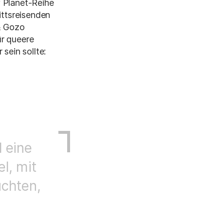
y Planet-Reihe
ittsreisenden
 & Gozo
ür queere
sein sollte:
l eine
l, mit
uchten,