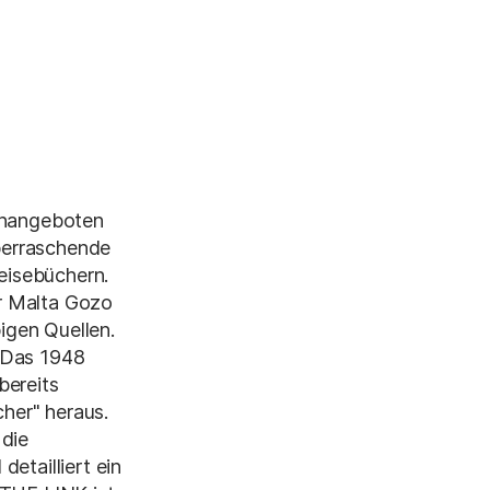
henangeboten
berraschende
Reisebüchern.
er Malta Gozo
igen Quellen.
. Das 1948
bereits
her" heraus.
 die
etailliert ein