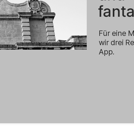
fant
Für eine 
wir drei R
App.
.