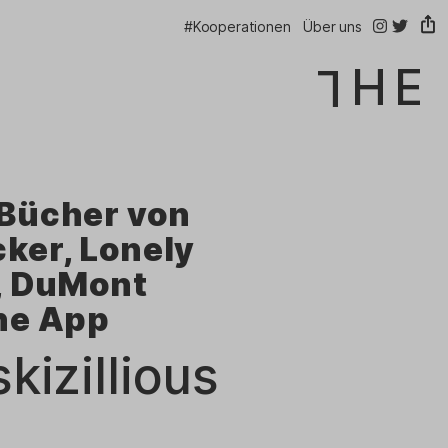
@thelink.be
@thelink
#Kooperationen
Über uns
Bücher von
ker, Lonely
, DuMont
ne App
–
kizillious