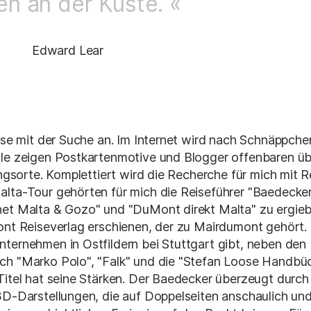
en an der Küste. «
Edward Lear
eise mit der Suche an. Im Internet wird nach Schnäppc
ale zeigen Postkartenmotive und Blogger offenbaren ü
lingsorte. Komplettiert wird die Recherche für mich mit 
alta-Tour gehörten für mich die Reiseführer "Baedeck
net Malta & Gozo" und "DuMont direkt Malta" zu ergieb
Mont Reiseverlag erschienen, der zu Mairdumont gehört
ternehmen in Ostfildern bei Stuttgart gibt, neben den 
ch "Marko Polo", "Falk" und die "Stefan Loose Handbüc
Titel hat seine Stärken. Der Baedecker überzeugt durch
3D-Darstellungen, die auf Doppelseiten anschaulich und d