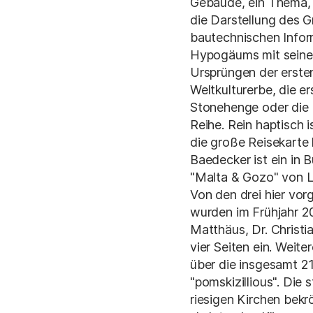
Gebäude, ein Thema, e
die Darstellung des G
bautechnischen Inform
Hypogäums mit seine
Ursprüngen der ersten
Weltkulturerbe, die er
Stonehenge oder die 
Reihe. Rein haptisch 
die große Reisekarte 
Baedecker ist ein in 
"Malta & Gozo" von Lo
Von den drei hier vorg
wurden im Frühjahr 20
Matthäus, Dr. Christi
vier Seiten ein. Weit
über die insgesamt 21
"pomskizillious". Di
riesigen Kirchen bekr