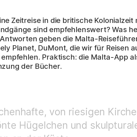
e Zeitreise in die britische Kolonialzei
undgänge sind empfehlenswert? Was he
? Antworten geben die Malta-Reiseführe
ly Planet, DuMont, die wir für Reisen au
 empfehlen. Praktisch: die Malta-App al
nzung der Bücher.
henhafte, von riesigen Kirch
nte Hügelchen und skulptural