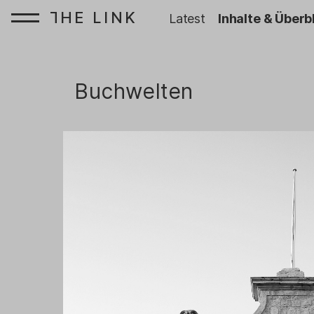
HE LINK
T
Startseite:
Latest
Inhalte & Überb
Zum Inhalt springen
Buchwelten
: