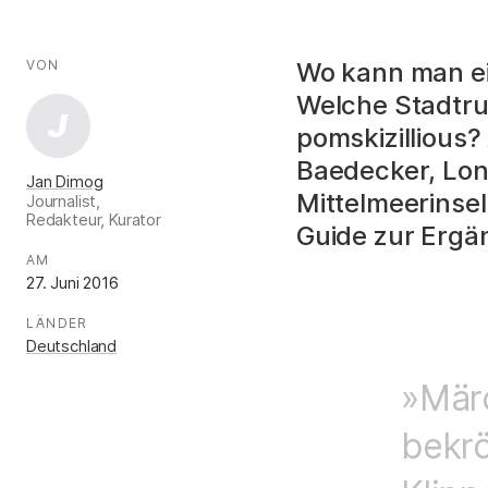
AUTOR*INNEN
Fakten
VON
:
Wo kann man ein
Welche Stadtr
J
pomskizillious
Baedecker, Lone
Jan Dimog
Mittelmeerinsel
Journalist,
Redakteur, Kurator
Guide zur Ergä
.
AM
:
27. Juni 2016
LÄNDER
:
Deutschland
»Märc
bekrö