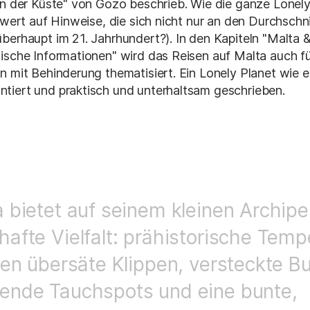
an der Küste" von Gozo beschrieb. Wie die ganze Lonel
l wert auf Hinweise, die sich nicht nur an den Durchschn
berhaupt im 21. Jahrhundert?). In den Kapiteln "Malta
ische Informationen" wird das Reisen auf Malta auch f
 mit Behinderung thematisiert. Ein Lonely Planet wie er 
tiert und praktisch und unterhaltsam geschrieben.
 bietet auf seinem kleinen Archipe
afte Vielfalt: prähistorische Tempe
ien übersäte Klippen, versteckte B
ende Tauchspots und eine bunte,