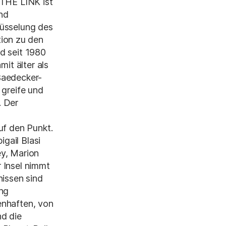
 THE LINK ist
und
lüsselung des
ion zu den
d seit 1980
mit älter als
Baedecker-
 greife und
. Der
uf den Punkt.
igail Blasi
ey, Marion
 Insel nimmt
nissen sind
ung
enhaften, von
nd die