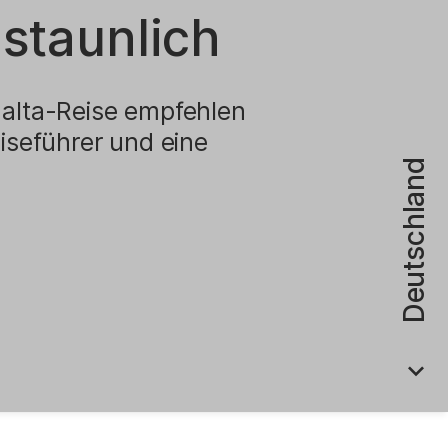
astaunlich
|
Malta-Reise empfehlen
eiseführer und eine
Deutschland
w