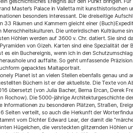
in geschichtliches Ereignis auf den Punkt bringen. Für
rand Master’s Palace in Valletta mit kunsthistorischen 
ationen besonders interessant. Die dreiseitige Aufsch
n 33 Räumen und Kammern gleicht einer (Buch)Expedit
 Menschheitskulturen. Die unterirdischen Kulträume sin
sten Höhlen werden auf 3600 v. Chr. datiert. Sie sind da
Pyramiden von Gizeh. Karten sind eine Spezialität der 
ist es ein Buchereignis, wenn ich in den Schutzumschlag
heraushole und auffalte. So geht umfassende Präzision
Buchform gepacktes Maltaportrait.
nely Planet ist an vielen Stellen ebenfalls genau und a
estellten Büchern ist er der aktuellste. Die Texte von Ab
16 übersetzt (von Julia Bacher, Berna Ercan, Derek Fr
an Rochow). Die 5000-jährige Architekturgeschichte der
ere Informationen zu besonderen Plätzen, Straßen, Ereig
6 Seiten verteilt, so auch die Herkunft der Worterfind
e stammt vom Dichter Edward Lear, der damit die "märch
önten Hügelchen, die versteckten glitzernden Höhlen u