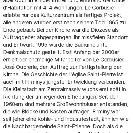
aber doch in einiger Entfernung entstand die Unité
d’Habitation mit 414 Wohnungen. Le Corbusier
erlebte nur das Kulturzentrum als fertiges Projekt,
alle anderen wurden erst nach seinem Tod 1965 zu
Ende gebaut. Bei der Kirche war die Diözese als
Auftraggeber abgesprungen. Ihr missfielen Standort
und Entwurf. 1995 wurde die Bauruine unter
Denkmalschutz gestellt. Erst Anfang der 2000er
erhielt der ehemalige Mitarbeiter von Le Corbusier,
José Oubrerie, den Auftrag zur Fertigstellung der
Kirche. Die Geschichte der L'église Saint-Pierre ist
auch mit Firminys jüngster Entwicklung verbunden.
Die Kleinstadt am Zentralmassiv wuchs erst spät in
Richtung der umliegenden Erhebungen. Seit den
1960ern sind mehrere Großwohnhäuser entstanden,
die wie Blöcke und Kästen aufragen. Firminy war
seit jeher eine Kohle- und Industriestadt, ähnlich wie
die Nachbargemeinde Saint-Étienne. Doch als die