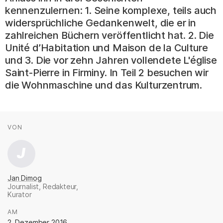
kennenzulernen: 1. Seine komplexe, teils auch
widersprüchliche Gedankenwelt, die er in
zahlreichen Büchern veröffentlicht hat. 2. Die
Unité d’Habitation und Maison de la Culture
und 3. Die vor zehn Jahren vollendete L'église
Saint-Pierre in Firminy. In Teil 2 besuchen wir
die Wohnmaschine und das Kulturzentrum.
Fakten
AUTOR*INNEN
VON
:
J
Jan Dimog
Journalist, Redakteur,
Kurator
.
AM
:
2. Dezember 2016