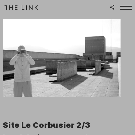
HE LINK
T
Zum Inhalt springen
Site Le Corbusier 2/3
–