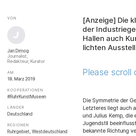
AUTOR*INNEN
Fakten
VON
:
[Anzeige] Die k
der Industriege
J
Hallen auch Kun
lichten Ausstel
Jan Dimog
Journalist,
Redakteur, Kurator
.
Please scroll
AM
:
18. März 2019
KOOPERATIONEN
:
#RuhrKunstMuseen
Die Symmetrie der Geb
Letzteres liegt auch
LÄNDER
:
Deutschland
und Julius Kemp, die 
Jugendstil beeinfluss
REGIONEN
:
bekannte Richtung ver
Ruhrgebiet
,
Westdeutschland