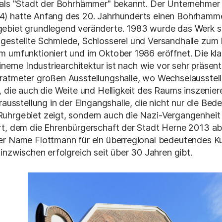
 als "Stadt der Bohrhämmer" bekannt. Der Unternehmer 
) hatte Anfang des 20. Jahrhunderts einen Bohrhamme
ebiet grundlegend veränderte. 1983 wurde das Werk sti
gestellte Schmiede, Schlosserei und Versandhalle zum 
m umfunktioniert und im Oktober 1986 eröffnet. Die kla
inerne Industriearchitektur ist nach wie vor sehr präsent
ratmeter großen Ausstellungshalle, wo Wechselausstel
, die auch die Weite und Helligkeit des Raums inszenier
rausstellung in der Eingangshalle, die nicht nur die Bed
uhrgebiet zeigt, sondern auch die Nazi-Vergangenheit
rt, dem die Ehrenbürgerschaft der Stadt Herne 2013 a
er Name Flottmann für ein überregional bedeutendes K
 inzwischen erfolgreich seit über 30 Jahren gibt.