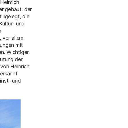
Heinrich
r gebaut, der
llgelegt, die
Kultur- und
r
, vor allem
lungen mit
en. Wichtiger
eutung der
 von Heinrich
berkannt
unst- und