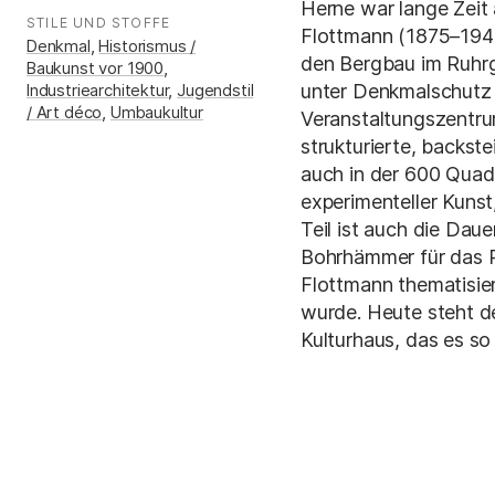
Herne war lange Zeit
STILE UND STOFFE
:
Flottmann (1875–1944
Denkmal
,
Historismus /
den Bergbau im Ruhrg
Baukunst vor 1900
,
unter Denkmalschutz 
Industriearchitektur
,
Jugendstil
/ Art déco
,
Umbaukultur
Veranstaltungszentru
strukturierte, backste
auch in der 600 Quad
experimenteller Kunst
Teil ist auch die Daue
Bohrhämmer für das R
Flottmann thematisie
wurde. Heute steht d
Kulturhaus, das es so