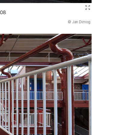
Bild ve
908
(Abbildung
© Jan Dimog
)