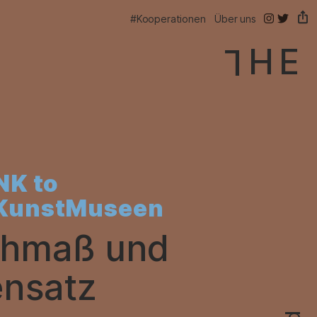
@thelink.be
@thelink
#Kooperationen
Über uns
NK to
KunstMuseen
–
chmaß und
|
nsatz