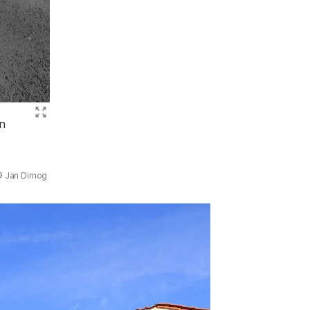
Bild vergrößern (Flottmann Halle
en
 Jan Dimog
)