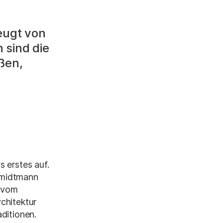
zeugt von
 sind die
oßen,
 erstes auf.
hmidtmann
r vom
chitektur
ditionen.