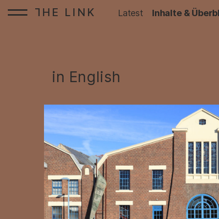
HE LINK
T
Startseite:
Latest
Inhalte & Überb
Zum Inhalt springen
in English
: