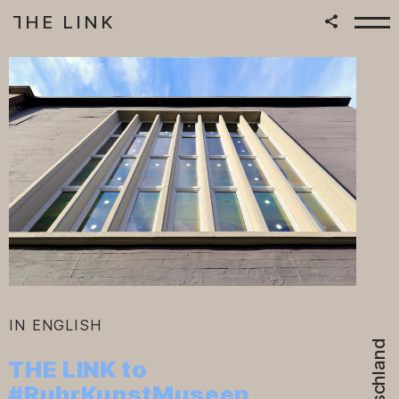
HE LINK
T
Zum Inhalt springen
|
:
IN ENGLISH
Deutschland
THE LINK to
#RuhrKunstMuseen
–