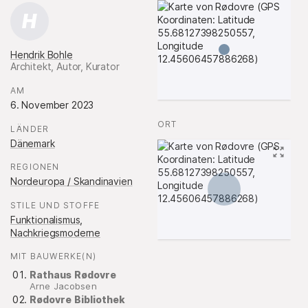
H
Hendrik Bohle
Architekt, Autor, Kurator
.
AM
:
6. November 2023
ORT
:
LÄNDER
:
Dänemark
REGIONEN
:
Nordeuropa / Skandinavien
STILE UND STOFFE
:
Funktionalismus
,
Nachkriegsmoderne
MIT BAUWERKE(N)
:
Rathaus Rødovre
Arne Jacobsen
Rødovre Bibliothek