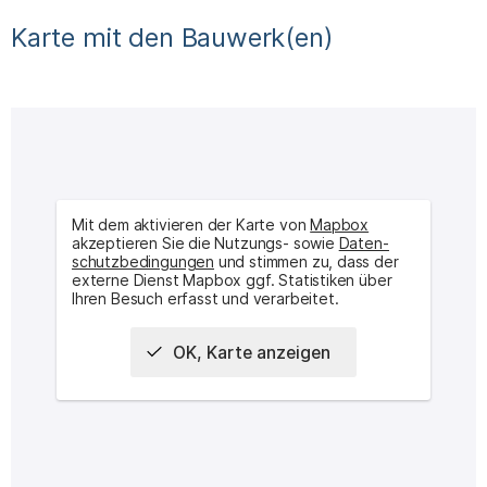
Karte mit den Bauwerk(en)
Mit dem aktivieren der Karte von
Mapbox
akzeptieren Sie die Nutzungs- sowie
Daten­
schutz­bedingungen
und stimmen zu, dass der
externe Dienst Mapbox ggf. Statistiken über
Ihren Besuch erfasst und verarbeitet.
OK, Karte anzeigen
(
Arne Ja
Interaktive Karte mit Bauwerke(n):
Rathaus Rødovre
|
(
Arne Jacobsen [DK. Rødovre] ; 1969
(
Arne Jacobsen [DK
)
Rødovre Bibliothek
|
Wohnzeile Ved Rådhuset
|
Nyager
(
Arne Jacobsen [DK. Rødovre] ; 1959–1964
)
Schule
|