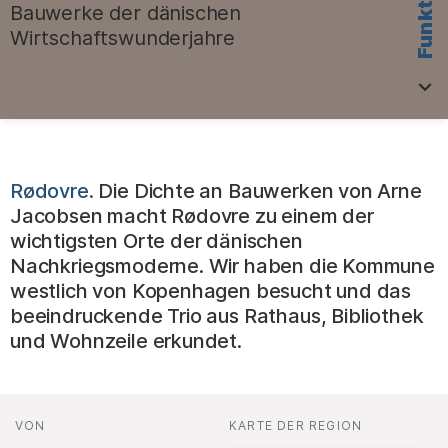
Bauwerke der dänischen
Wirtschaftswunderjahre
.
Rødovre.
Die Dichte an Bauwerken von Arne
Jacobsen macht Rødovre zu einem der
wichtigsten Orte der dänischen
Nachkriegsmoderne. Wir haben die Kommune
westlich von Kopenhagen besucht und das
beeindruckende Trio aus Rathaus, Bibliothek
und Wohnzeile erkundet.
Fakten
AUTOR*INNEN
VON
:
KARTE DER REGION
: