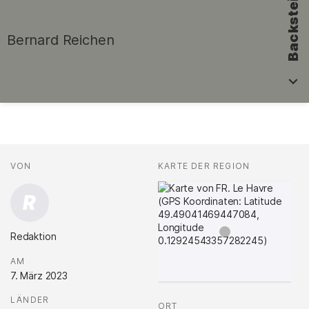
Backstein
Bernard Reichen
Fakten
AUTOR*INNEN
VON
:
KARTE DER REGION
:
R
Redaktion
.
AM
:
7. März 2023
LÄNDER
:
ORT
: