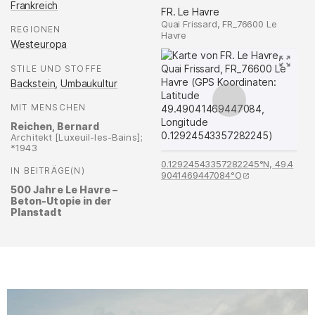
Frankreich
FR. Le Havre
Quai Frissard, FR_76600 Le
REGIONEN
:
Havre
Westeuropa
STILE UND STOFFE
:
Backstein
,
Umbaukultur
MIT MENSCHEN
:
Reichen, Bernard
Architekt [Luxeuil-les-Bains];
*1943
0.12924543357282245°N, 49.4
IN BEITRÄGE(N)
:
9041469447084°O
500 Jahre Le Havre –
Beton-Utopie in der
Planstadt