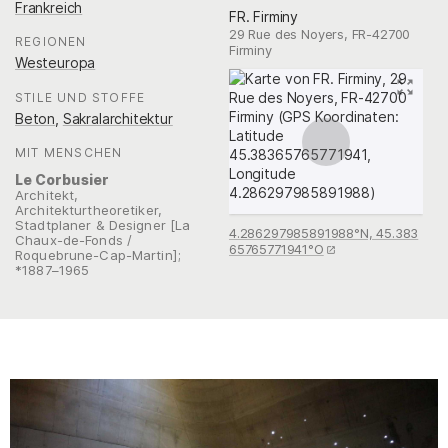
Frankreich
FR. Firminy
29 Rue des Noyers, FR-42700
REGIONEN
:
Firminy
Westeuropa
STILE UND STOFFE
:
Beton
,
Sakralarchitektur
MIT MENSCHEN
:
Le Corbusier
Architekt,
Architekturtheoretiker,
Stadtplaner & Designer [La
4.286297985891988°N, 45.383
Chaux-de-Fonds /
65765771941°O
Roquebrune-Cap-Martin];
*1887–1965