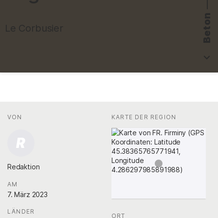
—
Beton
Le Corbusier
Fakten
AUTOR*INNEN
VON
:
KARTE DER REGION
:
R
Redaktion
.
AM
:
7. März 2023
LÄNDER
:
ORT
: