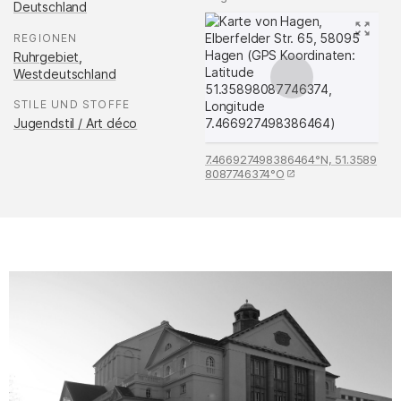
Deutschland
REGIONEN
:
Ruhrgebiet
,
Westdeutschland
STILE UND STOFFE
:
Jugendstil / Art déco
7.466927498386464°N, 51.3589
8087746374°O