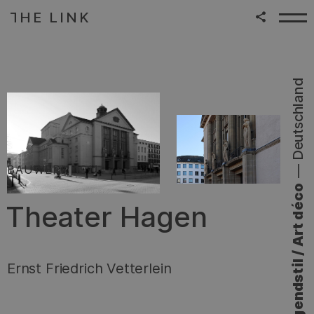
HE LINK
T
Zum Inhalt springen
|
Deutschland
—
:
BAUWERK
1911
Jugendstil / Art déco
Theater Hagen
Ernst Friedrich Vetterlein