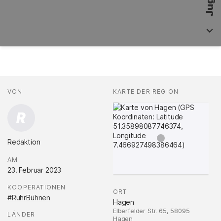
Fakten
AUTOR*INNEN
VON
:
KARTE DER REGION
:
R
Redaktion
.
AM
:
23. Februar 2023
KOOPERATIONEN
:
ORT
:
#RuhrBühnen
Hagen
Elberfelder Str. 65, 58095
LÄNDER
:
Hagen