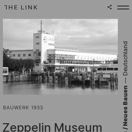
HE LINK
T
Zum Inhalt springen
|
Deutschland
—
Bauhaus / Neues Bauen
:
BAUWERK
1933
Zeppelin Museum