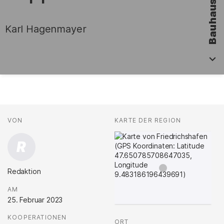
Karl Hagenmayer
Fakten
AUTOR*INNEN
VON
:
KARTE DER REGION
:
R
Redaktion
.
AM
:
25. Februar 2023
KOOPERATIONEN
:
ORT
: