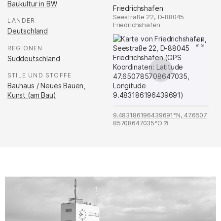
Baukultur in BW
Friedrichshafen
Seestraße 22, D-88045
LÄNDER
:
Friedrichshafen
Deutschland
REGIONEN
:
Süddeutschland
STILE UND STOFFE
:
Bauhaus / Neues Bauen
,
Kunst (am Bau)
9.483186196439691°N, 47.6507
85708647035°O