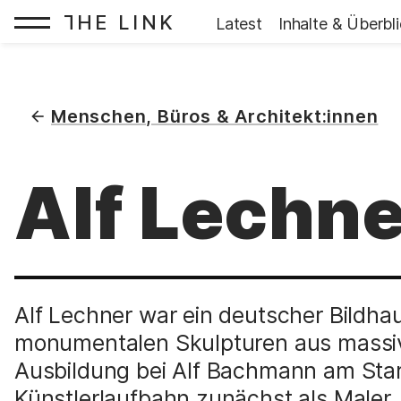
HE LINK
T
Startseite:
Latest
Inhalte & Überbl
Zum Inhalt springen
(
)
Menschen, Büros & Architekt:innen
Alf Lechne
Alf Lechner war ein deutscher Bildhau
monumentalen Skulpturen aus massiv
Ausbildung bei Alf Bachmann am Star
Künstlerlaufbahn zunächst als Maler, 