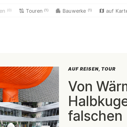
(0)
(1)
(1)
hen
Touren
Bauwerke
auf Kart
AUF REISEN, TOUR
:
Von Wärm
Halbkuge
falschen