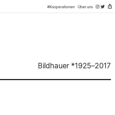
@thelink.be
@thelink
#Kooperationen
Über uns
Bildhauer
*1925⁠–⁠2017