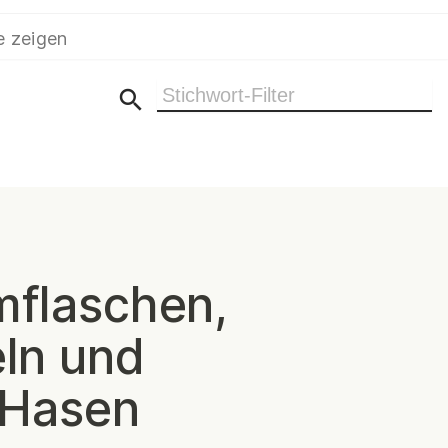
e zeigen
Ergebnisse filtern
flaschen,
ln und
 Hasen