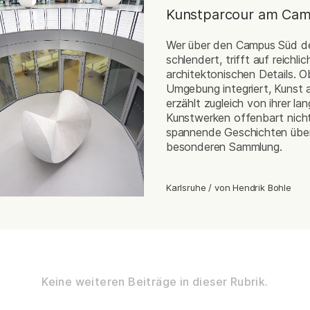
Kunstparcour am Cam
Wer über den Campus Süd des
schlendert, trifft auf reichl
architektonischen Details. O
Umgebung integriert, Kunst 
erzählt zugleich von ihrer l
Kunstwerken offenbart nicht
spannende Geschichten über
besonderen Sammlung.
Karlsruhe
/
von
Hendrik Bohle
Keine weiteren Beiträge in dieser Rubrik.