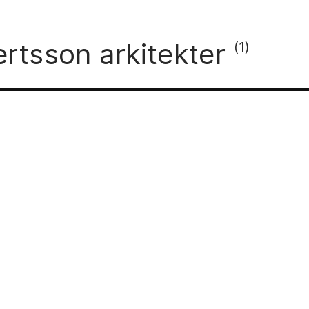
ertsson arkitekter
(1)