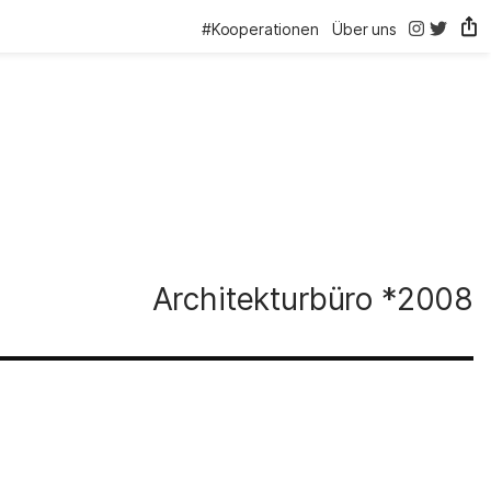
@thelink.be
@thelink
#Kooperationen
Über uns
Architekturbüro
*2008