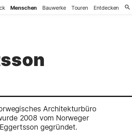
ick
Menschen
Bauwerke
Touren
Entdecken
tsson
 norwegisches Architekturbüro
s wurde 2008 vom Norweger
 Eggertsson gegründet.