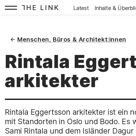
HE LINK
T
Startseite:
Latest
Inhalte & Überbl
Zum Inhalt springen
(
)
Menschen, Büros & Architekt:innen
Rintala Egger
arkitekter
Rintala Eggertsson arkitekter ist ein
mit Standorten in Oslo und Bodo. E
Sami Rintala und dem Isländer Dagur