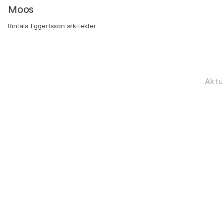
–
Moos
Rintala Eggertsson arkitekter
Aktu