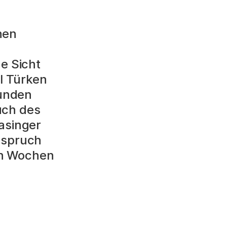
nen
he Sicht
l Türken
bunden
uch des
Pasinger
Anspruch
en Wochen