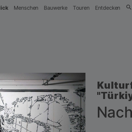
lick
Menschen
Bauwerke
Touren
Entdecken
Kultur
"Türki
Nach