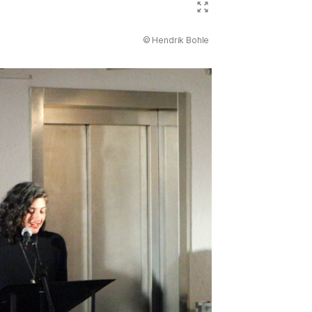
Bild ve
(Abbildung
© Hendrik Bohle
)