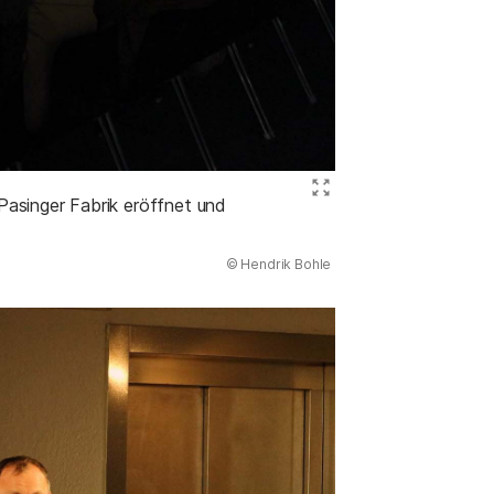
Bild ve
Pasinger Fabrik eröffnet und
(Abbildung
© Hendrik Bohle
)