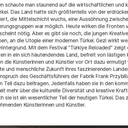
n schaute man staunend auf die wirtschaftlichen und ku
kei. Das Land hatte sich größtenteils von der erdrück
iert, die Mittelschicht wuchs, eine Aussöhnung zwische
kerungsgruppen war möglich. Heute wirken die Fronten v
scheint nötig. Aber es gibt sie noch, die jungen Kreative
ben, an die Utopie einer modernen Türkei. Gezi wirkt we
Hintergrund. Mit dem Festival "Türkiye Reloaded" zeigt 
ten in ein sich häutendendes Land, befreit von lästigen 
en die Künstlerinnen und Künstler vor Ort dazu ermutigt
nte und menschliche Zukunft ihres faszinierenden Lande
nspruch des Geschäftsführers der Fabrik Frank Przybill
n Teil dazu beitragen. Jedenfalls haben sie in den ko
t mehr über die kulturelle Diversität und kreative Kraf
h sie ist ein wesentlicher Teil der heutigen Türkei. Das
nehmenden Künstlerinnen und Künstler.