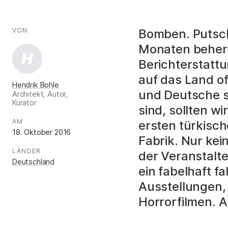
AUTOR*INNEN
Fakten
VON
:
Bomben. Putsc
Monaten beherr
H
Berichterstattu
auf das Land o
Hendrik Bohle
und Deutsche s
Architekt, Autor,
Kurator
sind, sollten w
.
AM
:
ersten türkisch
18. Oktober 2016
Fabrik. Nur kei
LÄNDER
:
der Veranstalt
Deutschland
ein fabelhaft f
Ausstellungen,
Horrorfilmen. A