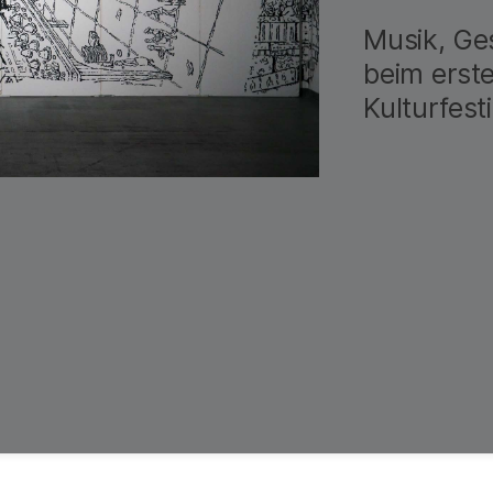
Musik, Ge
beim erst
Kulturfesti