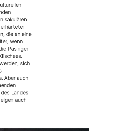
lturellen
enden
n säkulären
erhärteter
n, die an eine
iter, wenn
die Pasinger
Klischees.
 werden, sich
s
a. Aber auch
mmenden
t des Landes
 zeigen auch