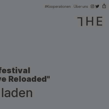
@thelink.be
@thelink
#Kooperationen
Über uns
festival
ye Reloaded"
–
laden