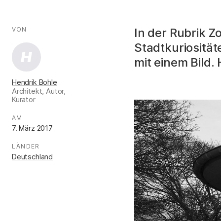
AUTOR*INNEN
Fakten
VON
:
In der Rubrik Z
Stadtkuriosität
H
mit einem Bild.
Hendrik Bohle
Architekt, Autor,
Kurator
.
AM
:
7. März 2017
LÄNDER
:
Deutschland