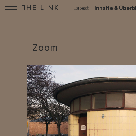
HE LINK
T
Startseite:
Latest
Inhalte & Überb
Zum Inhalt springen
Zoom
: