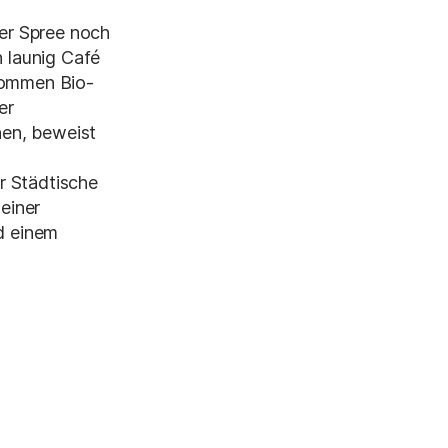
der Spree noch
n launig Café
 kommen Bio-
er
nen, beweist
r Städtische
 einer
nd einem