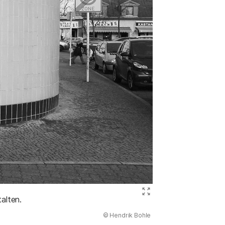
Bild ve
alten.
(Abbildung
© Hendrik Bohle
)