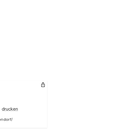
Link kopieren
drucken
endorf/