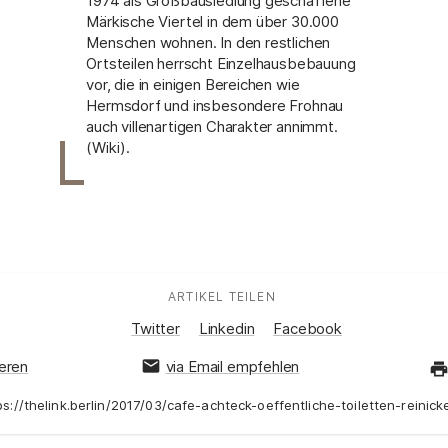
1974 als Großbausiedlung geschaffene
Märkische Viertel in dem über 30.000
Menschen wohnen. In den restlichen
Ortsteilen herrscht Einzelhausbebauung
vor, die in einigen Bereichen wie
Hermsdorf und insbesondere Frohnau
auch villenartigen Charakter annimmt.
(Wiki).
ARTIKEL TEILEN
:
Auf Social Media teilen:
Twitter
Linkedin
Facebook
ieren
via Email empfehlen
ps://thelink.berlin/2017/03/cafe-achteck-oeffentliche-toiletten-reinick