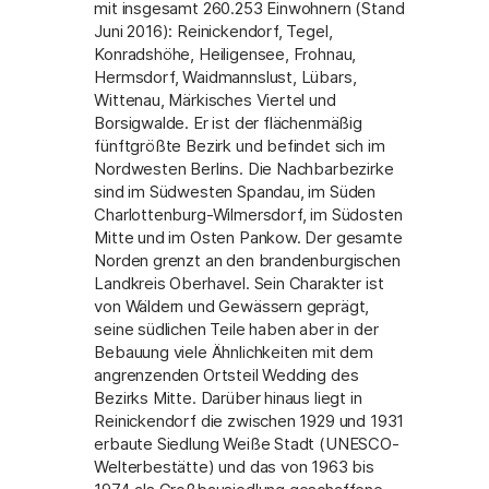
mit insgesamt 260.253 Einwohnern (Stand
Juni 2016): Reinickendorf, Tegel,
Konradshöhe, Heiligensee, Frohnau,
Hermsdorf, Waidmannslust, Lübars,
Wittenau, Märkisches Viertel und
Borsigwalde. Er ist der flächenmäßig
fünftgrößte Bezirk und befindet sich im
Nordwesten Berlins. Die Nachbarbezirke
sind im Südwesten Spandau, im Süden
Charlottenburg-Wilmersdorf, im Südosten
Mitte und im Osten Pankow. Der gesamte
Norden grenzt an den brandenburgischen
Landkreis Oberhavel. Sein Charakter ist
von Wäldern und Gewässern geprägt,
seine südlichen Teile haben aber in der
Bebauung viele Ähnlichkeiten mit dem
angrenzenden Ortsteil Wedding des
Bezirks Mitte. Darüber hinaus liegt in
Reinickendorf die zwischen 1929 und 1931
erbaute Siedlung Weiße Stadt (UNESCO-
Welterbestätte) und das von 1963 bis