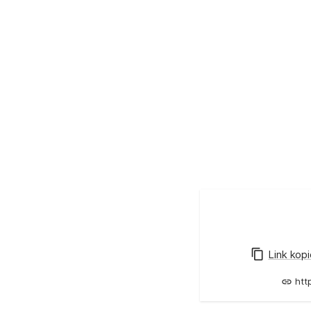
Link kop
htt