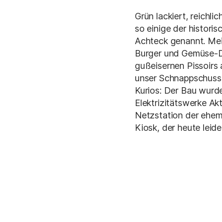
Grün lackiert, reichl
so einige der histori
Achteck genannt. Meis
Burger und Gemüse-Dö
gußeisernen Pissoirs
unser Schnappschuss 
Kurios: Der Bau wurd
Elektrizitätswerke Akt
Netzstation der ehema
Kiosk, der heute leider