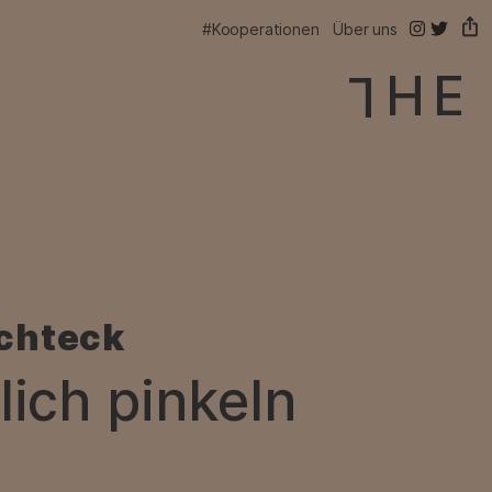
@thelink.be
@thelink
#Kooperationen
Über uns
chteck
–
lich pinkeln