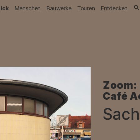
lick
Menschen
Bauwerke
Touren
Entdecken
Zoom:
Café A
Sach