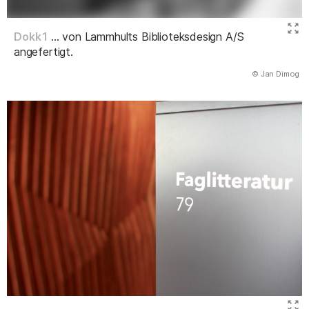
Dokk1
... von Lammhults Biblioteksdesign A/S
angefertigt.
(Abbildung
© Jan Dimog
)