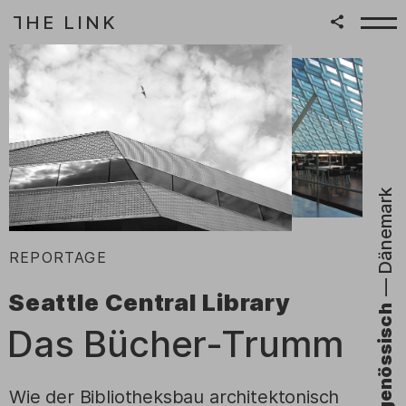
HE LINK
T
Zum Inhalt springen
|
Dänemark
:
REPORTAGE
—
Seattle Central Library
–
Zeitgenössisch
Das Bücher-Trumm
Wie der Bibliotheksbau architektonisch