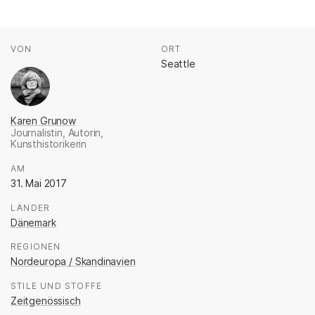
Fakten
AUTOR*INNEN
VON
:
ORT
:
Seattle
K
Karen Grunow
Journalistin, Autorin,
Kunsthistorikerin
.
AM
:
31. Mai 2017
LÄNDER
:
Dänemark
REGIONEN
:
Nordeuropa / Skandinavien
STILE UND STOFFE
:
Zeitgenössisch