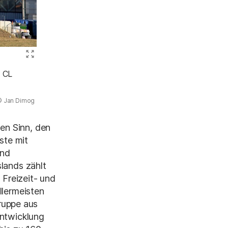
Bild vergrößern (Tropical Islands
h CL
 Jan Dimog
)
en Sinn, den
ste mit
und
slands zählt
 Freizeit- und
llermeisten
ruppe aus
entwicklung