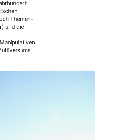
Jahrhundert
tischen
 auch Themen-
r) und die
Manipulativen
Multiversums