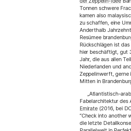
der Zeppelin-Idee
Bank
Tonnen schwere Frach
kamen also malaysisch
zu schaffen, eine Umn
Anderthalb Jahrzehnt
Resümee brandenburgi
Rückschlägen ist das
hier beschäftigt, gut
Jahr, die aus allen 
Niederlanden und an
Zeppelinwerft, gerne 
Mitten in Brandenburg
„Atlantistisch-ara
Fabelarchitektur des 
Emirate
(2016, bei DO
“Check into another 
die letzte Detailkon
Parallelwelt in Perfek