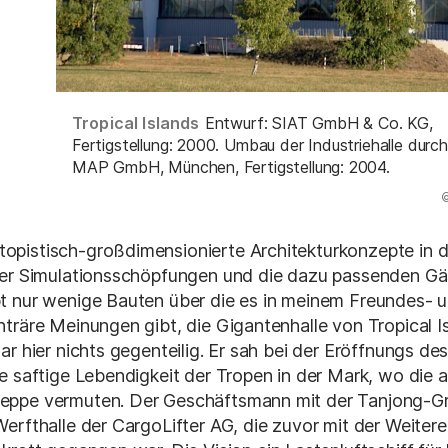
Tropical Islands
Entwurf: SIAT GmbH & Co. KG,
Fertigstellung: 2000. Umbau der Industriehalle durc
MAP GmbH, München, Fertigstellung: 2004.
(Abbildung
©
pistisch-großdimensionierte Architekturkonzepte in d
ber Simulationsschöpfungen und die dazu passenden Gä
t nur wenige Bauten über die es in meinem Freundes- 
träre Meinungen gibt, die Gigantenhalle von Tropical I
r hier nichts gegenteilig. Er sah bei der Eröffnungs des
e saftige Lebendigkeit der Tropen in der Mark, wo die a
eppe vermuten. Der Geschäftsmann mit der Tanjong-G
erfthalle der CargoLifter AG, die zuvor mit der Weiter