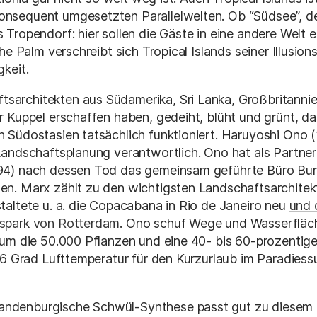
nsequent umgesetzten Parallelwelten. Ob “Südsee”, d
Tropendorf: hier sollen die Gäste in eine andere Welt 
he Palm verschreibt sich Tropical Islands seiner Illusion
keit.
tsarchitekten aus Südamerika, Sri Lanka, Großbritanni
 Kuppel erschaffen haben, gedeiht, blüht und grünt, da
 Südostasien tatsächlich funktioniert. Haruyoshi Ono
Landschaftsplanung verantwortlich. Ono hat als Partne
4) nach dessen Tod das gemeinsam geführte Büro Burl
n. Marx zählt zu den wichtigsten Landschaftsarchitek
altete u. a. die Copacabana in Rio de Janeiro neu
und 
spark von Rotterdam
. Ono schuf Wege und Wasserfläch
 um die 50.000 Pflanzen und eine 40- bis 60-prozentig
26 Grad Lufttemperatur für den Kurzurlaub im Paradiess
randenburgische Schwül-Synthese passt gut zu diesem