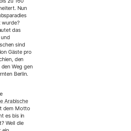
bis zu 160
eitert. Nun
ubsparadies
t wurde?
autet das
 und
schen sind
lion Gäste pro
chien, den
f den Weg gen
nten Berlin.
ie
te Arabische
it dem Motto
 es bis in
? Weil die
t ein