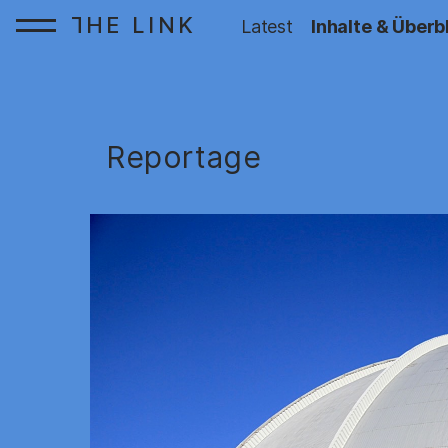
HE LINK
T
Startseite:
Latest
Inhalte & Überb
Zum Inhalt springen
Reportage
: