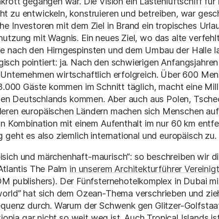
rott gegangen war. Die Vision ein Lastenluftschiff für 
t zu entwickeln, konstruieren und betreiben, war gesch
e Investoren mit dem Ziel in Brand ein tropisches Urla
utzung mit Wagnis. Ein neues Ziel, wo das alte verfehl
e nach den Hirngespinsten und dem Umbau der Halle l
sch pointiert: ja. Nach den schwierigen Anfangsjahren
 Unternehmen wirtschaftlich erfolgreich. Über 600 Men
 3.000 Gäste kommen im Schnitt täglich, macht eine Mil
Teilen Deutschlands kommen. Aber auch aus Polen, Tsche
deren europäischen Ländern machen sich Menschen au
in Kombination mit einem Aufenthalt im nur 60 km entfer
 geht es also ziemlich international und europäisch zu.
bisich und märchenhaft-maurisch“: so beschreiben wir d
Atlantis The Palm
in unserem Architekturführer Vereinig
M publishers). Der Fünfsternehotelkomplex in Dubai m
world” hat sich dem Ozean-Thema verschrieben und zieht
sequenz durch. Warum der Schwenk gen Glitzer-Golfstaat
tionia gar nicht so weit weg ist. Auch Tropical Islands is