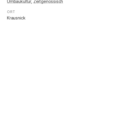
Umbaukultur
,
Zeitgenössisch
ORT
:
Krausnick