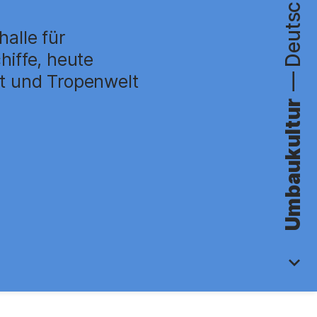
Deutschland
halle für
hiffe, heute
—
t und Tropenwelt
.
Umbaukultur
w