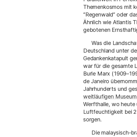
Themenkosmos mit ko
“Regenwald” oder das 
Ähnlich wie Atlantis T
gebotenen Ernsthaftig
Was die Landschaf
Deutschland unter der
Gedankenkatapult gen
war für die gesamte 
Burle Marx (1909–199
de Janeiro übernomme
Jahrhunderts und gest
weitläufigen Museum
Werfthalle, wo heute
Luftfeuchtigkeit bei 
sorgen.
Die malaysisch-b