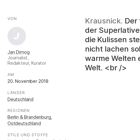
AUTOR*INNEN
Fakten
VON
:
Krausnick.
Der 
der Superlative 
J
die Kulissen st
nicht lachen so
Jan Dimog
warme Welten e
Journalist,
Redakteur, Kurator
Welt. <br />
.
AM
:
20. November 2018
LÄNDER
:
Deutschland
REGIONEN
:
Berlin & Brandenburg
,
Ostdeutschland
STILE UND STOFFE
: