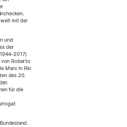
er
einchecken.
swelt mit der
en und
ss der
 (1944–2017)
r von Roberto
e Marx in Rio
ten des 20.
den
en für die
e
urrogat
 Bundesland.