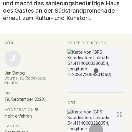
und macht das sanierungsbedürftige Haus
des Gastes an der Südstrandpromenade
erneut zum Kultur- und Kunstort.
Fakten
AUTOR*INNEN
VON
:
KARTE DER REGION
:
J
Jan Dimog
Journalist, Redakteur,
Kurator
.
AM
:
19. September 2023
ORT
:
KOOPERATION
:
mehr erfahren
LÄNDER
: