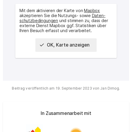
Mit dem aktivieren der Karte von
Mapbox
akzeptieren Sie die Nutzungs- sowie
Daten­
schutz­bedingungen
und stimmen zu, dass der
externe Dienst Mapbox ggf. Statistiken über
Ihren Besuch erfasst und verarbeitet.
OK, Karte anzeigen
(
Arne Jac
Interaktive Karte mit Bauwerke(n):
Seebad Burgtiefe
|
Beitrag veröffentlich am
19. September 2023
von
Jan Dimog
.
Sponsor / Kooperation
In Zusammenarbeit mit
Städtebauförderung von