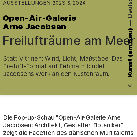
:
AUSSTELLUNGEN
2023 & 2024
Open-Air-Galerie
—
Arne Jacobsen
–
Kunst (am Bau)
Freilufträume am Meer
Statt Vitrinen: Wind, Licht, Maßstäbe. Das
Freiluft-Format auf Fehmarn bindet
Jacobsens Werk an den Küstenraum.
.
Die Pop-up-Schau "Open-Air-Galerie Arne
Jacobsen: Architekt, Gestalter, Botaniker"
zeigt die Facetten des dänischen Multitalents