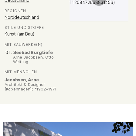
Deutschland
REGIONEN
:
Norddeutschland
STILE UND STOFFE
:
Kunst (am Bau)
MIT BAUWERKE(N)
:
Seebad Burgtiefe
Arne Jacobsen, Otto
Weitling
MIT MENSCHEN
:
Jacobsen, Arne
Architekt & Designer
[Kopenhagen]; *1902–1971