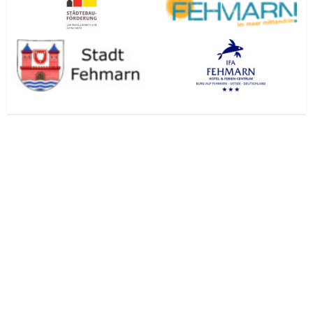
Tourismus-Service
Bund, Ländern und
Fehmarn
Gemeinden
Stadt Fehmarn
IFA Fehmarn