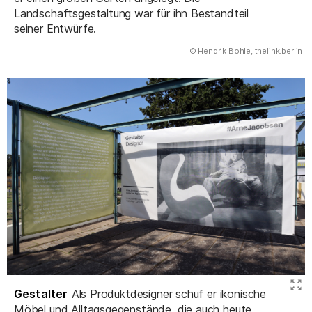
Landschaftsgestaltung war für ihn Bestandteil
seiner Entwürfe.
(Abbildung
© Hendrik Bohle, thelink.berlin
)
Gestalter
Als Produktdesigner schuf er ikonische
Möbel und Alltagsgegenstände, die auch heute