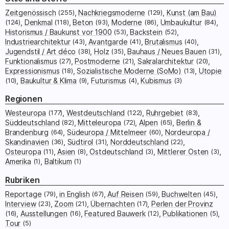
Zeitgenössisch
(255)
Nachkriegsmoderne
(129)
Kunst (am Bau)
(124)
Denkmal
(118)
Beton
(93)
Moderne
(86)
Umbaukultur
(84)
Historismus / Baukunst vor 1900
(53)
Backstein
(52)
Industriearchitektur
(43)
Avantgarde
(41)
Brutalismus
(40)
Jugendstil / Art déco
(38)
Holz
(35)
Bauhaus / Neues Bauen
(31)
Funktionalismus
(27)
Postmoderne
(21)
Sakralarchitektur
(20)
Expressionismus
(18)
Sozialistische Moderne (SoMo)
(13)
Utopie
(10)
Baukultur & Klima
(9)
Futurismus
(4)
Kubismus
(3)
Regionen
Westeuropa
(177)
Westdeutschland
(122)
Ruhrgebiet
(83)
Süddeutschland
(82)
Mitteleuropa
(72)
Alpen
(65)
Berlin &
Brandenburg
(64)
Südeuropa / Mittelmeer
(60)
Nordeuropa /
Skandinavien
(36)
Südtirol
(31)
Norddeutschland
(22)
Osteuropa
(11)
Asien
(8)
Ostdeutschland
(3)
Mittlerer Osten
(3)
Amerika
(1)
Baltikum
(1)
Rubriken
Reportage
(79)
in English
(67)
Auf Reisen
(59)
Buchwelten
(45)
Interview
(23)
Zoom
(21)
Übernachten
(17)
Perlen der Provinz
(16)
Ausstellungen
(16)
Featured Bauwerk
(12)
Publikationen
(5)
Tour
(5)