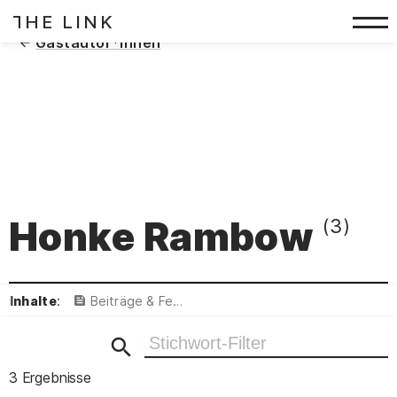
HE LINK
T
Zum Inhalt springen
(
)
Gastautor*innen
Honke Rambow
(3)
Inhalte
:
Beiträge & Featured
Ergebnisse filtern
3 Ergebnisse