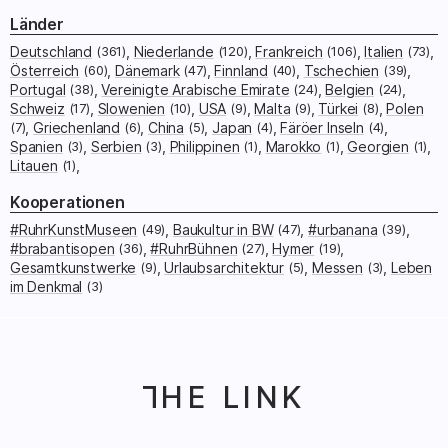
Länder
Deutschland
(361)
Niederlande
(120)
Frankreich
(106)
Italien
(73)
Österreich
(60)
Dänemark
(47)
Finnland
(40)
Tschechien
(39)
Portugal
(38)
Vereinigte Arabische Emirate
(24)
Belgien
(24)
Schweiz
(17)
Slowenien
(10)
USA
(9)
Malta
(9)
Türkei
(8)
Polen
(7)
Griechenland
(6)
China
(5)
Japan
(4)
Färöer Inseln
(4)
Spanien
(3)
Serbien
(3)
Philippinen
(1)
Marokko
(1)
Georgien
(1)
Litauen
(1)
Kooperationen
#RuhrKunstMuseen
(49)
Baukultur in BW
(47)
#urbanana
(39)
#brabantisopen
(36)
#RuhrBühnen
(27)
Hymer
(19)
Gesamtkunstwerke
(9)
Urlaubsarchitektur
(5)
Messen
(3)
Leben
im Denkmal
(3)
HE LINK
T