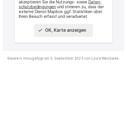
akzeptieren Sie die Nutzungs- sowie
Daten­
schutz­bedingungen
und stimmen zu, dass der
externe Dienst Mapbox ggf. Statistiken über
Ihren Besuch erfasst und verarbeitet.
OK, Karte anzeigen
Interaktive Karte des Ortes
Bauwerk hinzugefügt am
5. September 2023
von
Laura Waclawek
.