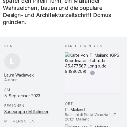
später den Pirelli Turm, ein Mailänder
Wahrzeichen, bauen und die populäre
Design- und Architekturzeitschrift Domus
gründen.
Fakten
AUTOR*INNEN
VON
:
KARTE DER REGION
:
L
Laura Waclawek
Autorin
.
AM
:
5. September 2023
ORT
:
REGIONEN
:
IT. Mailand
Südeuropa / Mittelmeer
Bastioni di Porta Venezia 1, IT-
20121 Mailand
MIT MENSCHEN
: