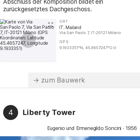
Abschluss der Komposition bildet ein
zurückgesetztes Dachgeschoss.
ORT
:
IT. Mailand
Via San Paolo 7, IT-20121 Milano
GPS
:
9.1933351°N, 45.4657247°O
4
Liberty Tower
Eugenio und Ermenegildo Soncini
1956