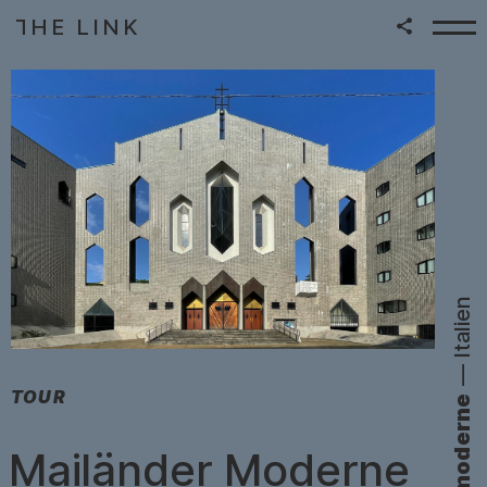
HE LINK
T
Zum Inhalt springen
|
Italien
—
:
TOUR
Mailänder Moderne