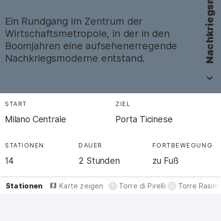
Nachkriegsmoderne
Ein Rundgang im Zentrum der
Wirtschaftsmetropole, in der in den
Boomjahren eine aufsehenerregende
Nachkriegsmoderne entstand.
.
Tour Überblick
START
:
ZIEL
:
Milano Centrale
Porta Ticinese
STATIONEN
:
DAUER
:
FORT­BEWEGUNG
:
14
2 Stunden
zu Fuß
Stationen
:
Karte zeigen
Torre di Pirelli
Torre Rasini
1
2
Karte der Tour mit Route und Bauwerke