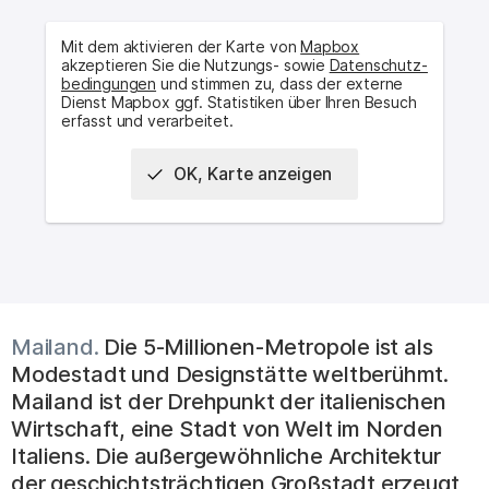
Mit dem aktivieren der Karte von
Mapbox
akzeptieren Sie die Nutzungs- sowie
Daten­schutz­
bedingungen
und stimmen zu, dass der externe
Dienst Mapbox ggf. Statistiken über Ihren Besuch
erfasst und verarbeitet.
(
Gio Ponti, Lui
Interaktive Karte mit Bauwerke(n):
Torre di Pirelli
|
Torre
(
Emilio Lancia, Gio Ponti [IT. Mailand] ; 1935
(
Gio Ponti [IT. Mailand] ; 1967
(
Eugenio und Ermenegildo So
)
)
Rasini
|
Via San Paolo 7
|
Liberty Tower
|
Galleria Strasburgo
(
Luigi Caccia Dominioni, Francesco Somaini [IT. Mailand] ; 1957
(
Luigi Caccia Dominioni [IT. Mailand] ; 1966
(
BBPR [IT.
)
)
|
Corso Europa 11
|
Komplex am Corso Vittorio Emanuele
|
OK, Karte anzeigen
(
Luigi Cacc
Edifici per uffici e negozi Corso Europa 10-12 und 18-20
|
(
Studio Ponti Fornaroli Rosselli [IT. Maila
(
BBPR [IT. Mailand] ; 195
(
Luigi Cac
Sede della Assolombarda
|
Torre Velasca
|
Corso Italia 22
|
(
Luigi M
Complesso per Abitazioni Negozi e Uffici Corso Italia 13-17
(
unbekannt [IT. Mailand] ; unbekannt
)
|
Appartamenti Via Crivelli 15
|
Convento e Instituto della
(
Luigi Caccia Dominioni [IT. Mailand] ; 19
Beata Vergine Addolorata
|
Mailand.
Die 5-Millionen-Metropole ist als
Modestadt und Designstätte weltberühmt.
Mailand ist der Drehpunkt der italienischen
Wirtschaft, eine Stadt von Welt im Norden
Italiens. Die außergewöhnliche Architektur
der geschichtsträchtigen Großstadt erzeugt