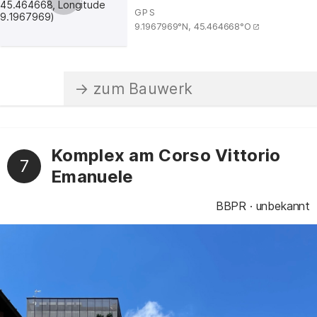
GPS
:
9.1967969°N, 45.464668°O
Komplex am Corso Vittorio
7
Emanuele
BBPR
unbekannt