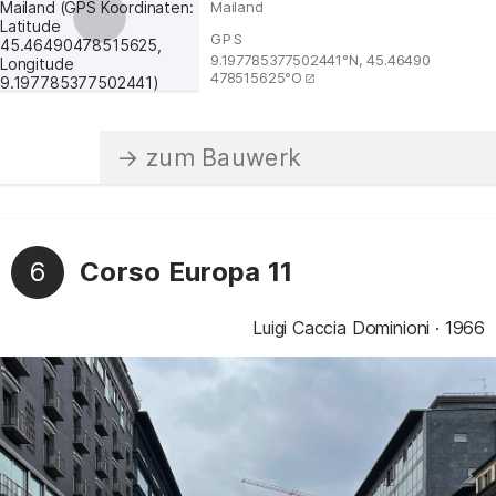
Mailand
GPS
:
9.197785377502441°N, 45.46490
478515625°O
6
Corso Europa 11
Luigi Caccia Dominioni
1966