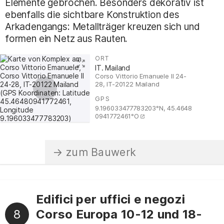
Elemente gebrochen. Besonders dekorativ ist
ebenfalls die sichtbare Konstruktion des
Arkadengangs: Metallträger kreuzen sich und
formen ein Netz aus Rauten.
ORT
:
IT. Mailand
Corso Vittorio Emanuele II 24-
28, IT-20122 Mailand
GPS
:
9.196033477783203°N, 45.4648
0941772461°O
Edifici per uffici e negozi
8
Corso Europa 10-12 und 18-