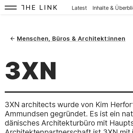
HE LINK
T
Startseite:
Latest
Inhalte & Überbl
Zum Inhalt springen
(
)
Menschen, Büros & Architekt:innen
3XN
3XN architects wurde von Kim Herfor
Ammundsen gegründet. Es ist ein natio
dänisches Architekturbüro mit Haupts
Architektenpartnerschaft ist 3XN mit