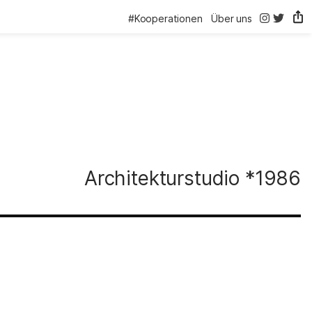
@thelink.be
@thelink
#Kooperationen
Über uns
Architekturstudio
*1986