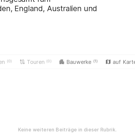
en, England, Australien und
(0)
(0)
(1)
en
Touren
Bauwerke
auf Kart
Keine weiteren Beiträge in dieser Rubrik.