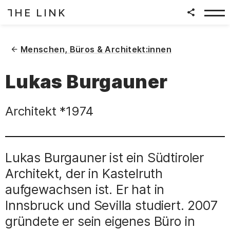
HE LINK
T
Zum Inhalt springen
(
)
Menschen, Büros & Architekt:innen
Lukas Burgauner
Architekt
*1974
Lukas Burgauner ist ein Südtiroler
Architekt, der in Kastelruth
aufgewachsen ist. Er hat in
Innsbruck und Sevilla studiert. 2007
gründete er sein eigenes Büro in