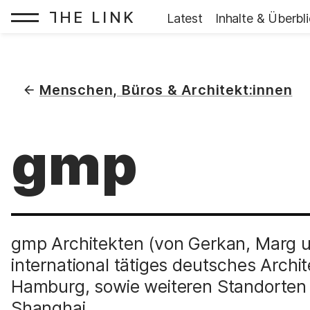
HE LINK
T
Startseite:
Latest
Inhalte & Überbl
Zum Inhalt springen
(
)
Menschen, Büros & Architekt:innen
gmp
gmp Architekten (von Gerkan, Marg un
international tätiges deutsches Archit
Hamburg, sowie weiteren Standorten 
Shanghai.