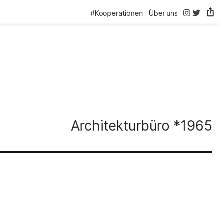
@thelink.be
@thelink
#Kooperationen
Über uns
Architekturbüro
*1965