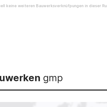
ell keine weiteren Bauwerksverknüfpungen in dieser Ru
Bauwerken
gmp