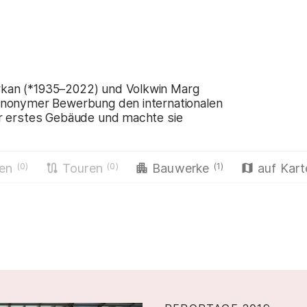
rkan (*1935–2022) und Volkwin Marg
 anonymer Bewerbung den internationalen
hr erstes Gebäude und machte sie
(0)
(0)
(1)
hen
Touren
Bauwerke
auf Kart