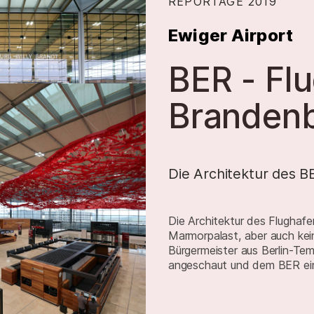
REPORTAGE
2019
:
Ewiger Airport
–
BER - Flu
Branden
Die Architektur des B
Die Architektur des Flughafen
Marmorpalast, aber auch keine
Bürgermeister aus Berlin-T
angeschaut und dem BER eine