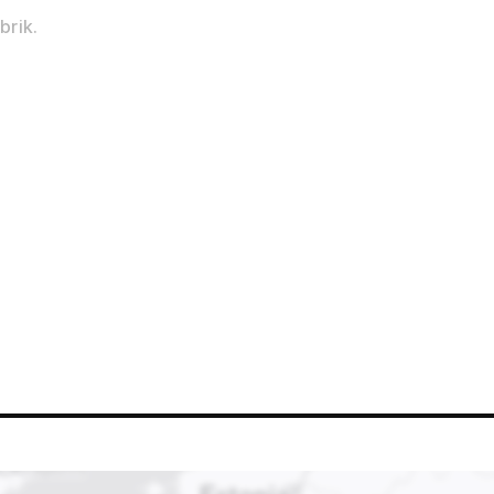
brik.